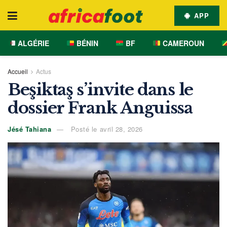
APP
ALGÉRIE
BÉNIN
BF
CAMEROUN
Accueil
Actus
Beşiktaş s’invite dans le
dossier Frank Anguissa
Jésé Tahiana
Posté le avril 28, 2026