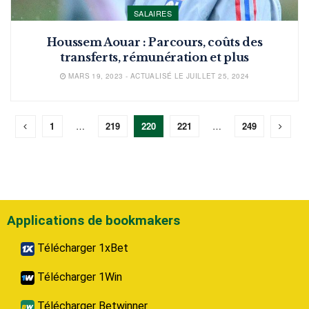
SALAIRES
Houssem Aouar : Parcours, coûts des
transferts, rémunération et plus
MARS 19, 2023 - ACTUALISÉ LE JUILLET 25, 2024
1
…
219
220
221
…
249
Applications de bookmakers
Télécharger 1xBet
Télécharger 1Win
Télécharger Betwinner