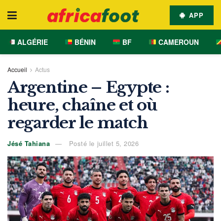
APP
ALGÉRIE
BÉNIN
BF
CAMEROUN
Accueil
Actus
Argentine – Egypte :
heure, chaîne et où
regarder le match
Jésé Tahiana
Posté le juillet 5, 2026