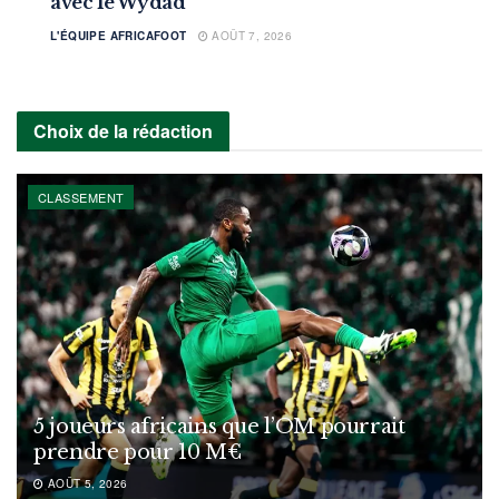
avec le Wydad
L'ÉQUIPE AFRICAFOOT
AOÛT 7, 2026
Choix de la rédaction
CLASSEMENT
5 joueurs africains que l’OM pourrait
prendre pour 10 M€
AOÛT 5, 2026