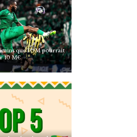
ricains que l’OM pourrait
r 10 M€