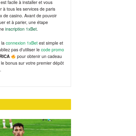
est facile à installer et vous
 à tous les services de paris
eux de casino. Avant de pouvoir
er et à parier, une étape
une
inscription 1xBet
.
 la
connexion 1xBet
est simple et
bliez pas d'utiliser le
code promo
RICA
pour obtenir un cadeau
le bonus sur votre premier dépôt
.