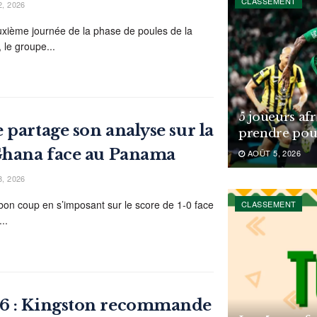
CLASSEMENT
, 2026
uxième journée de la phase de poules de la
le groupe...
5 joueurs af
 partage son analyse sur la
prendre pou
 Ghana face au Panama
AOÛT 5, 2026
, 2026
bon coup en s’imposant sur le score de 1-0 face
CLASSEMENT
..
6 : Kingston recommande