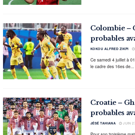
Colombie – 
probables av
KOKOU ALFRED ZIKPI
Ce samedi 4 juillet à 
le cadre des 16es de...
Croatie – Gh
probables av
JUIN 27
JÉSÉ TAHIANA
Pour son troisième mat