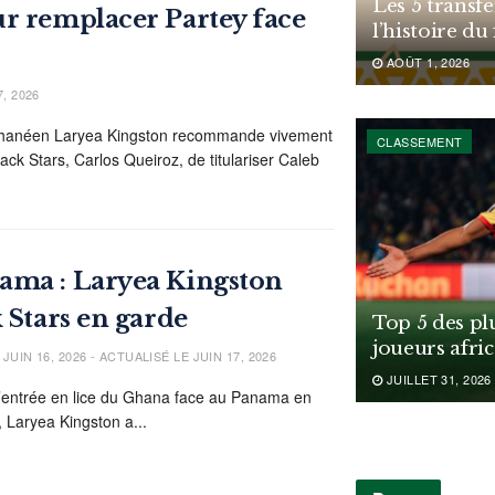
Les 5 transfe
r remplacer Partey face
l’histoire du
AOÛT 1, 2026
, 2026
l ghanéen Laryea Kingston recommande vivement
CLASSEMENT
ack Stars, Carlos Queiroz, de titulariser Caleb
ama : Laryea Kingston
 Stars en garde
Top 5 des pl
joueurs afri
JUIN 16, 2026 - ACTUALISÉ LE JUIN 17, 2026
JUILLET 31, 2026
’entrée en lice du Ghana face au Panama en
Laryea Kingston a...