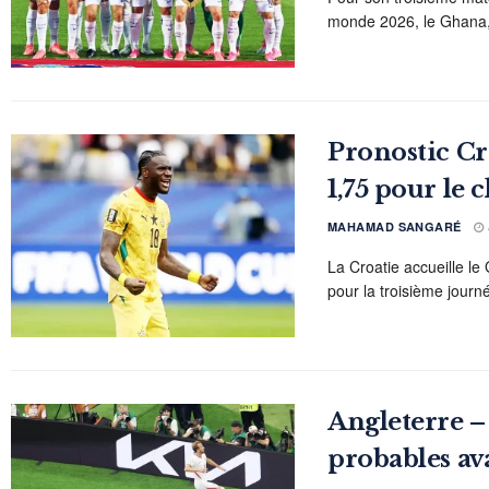
monde 2026, le Ghana, 
Pronostic Cro
1,75 pour le
MAHAMAD SANGARÉ
La Croatie accueille l
pour la troisième journ
Angleterre –
probables av