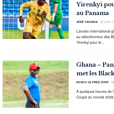
Yirenkyi pou
au Panama
JUIN 17
JÉSÉ TAHIANA
L’ancien internationa
au sélectionneur des Bl
Yirenkyi pour le...
Ghana – Pan
met les Black
KOKOU ALFRED ZIKPI
À quelques heures de l
Coupe du monde 2026, 