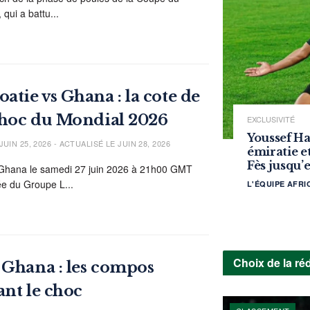
qui a battu...
atie vs Ghana : la cote de
 choc du Mondial 2026
EXCLUSIVITÉ
Youssef Ha
JUIN 25, 2026 - ACTUALISÉ LE JUIN 28, 2026
émiratie e
Fès jusqu’
e Ghana le samedi 27 juin 2026 à 21h00 GMT
ée du Groupe L...
L'ÉQUIPE AFR
Choix de la ré
 Ghana : les compos
ant le choc