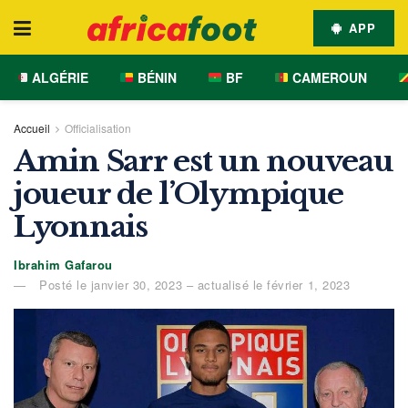
APP
ALGÉRIE
BÉNIN
BF
CAMEROUN
Accueil
Officialisation
Amin Sarr est un nouveau
joueur de l’Olympique
Lyonnais
Ibrahim Gafarou
Posté le janvier 30, 2023 – actualisé le février 1, 2023