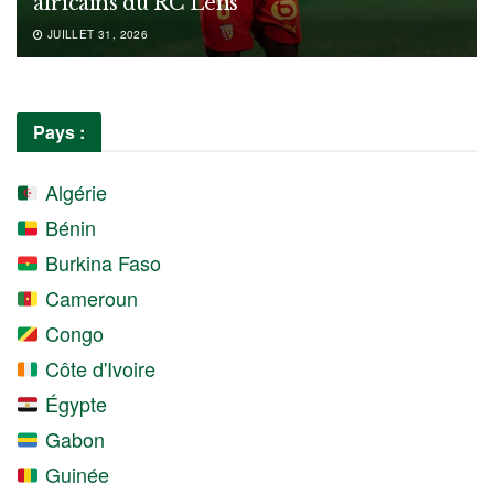
africains du RC Lens
JUILLET 31, 2026
Pays :
Algérie
Bénin
Burkina Faso
Cameroun
Congo
Côte d'Ivoire
Égypte
Gabon
Guinée