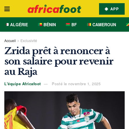
APP
ALGÉRIE
BÉNIN
BF
CAMEROUN
Accueil
Exclusivité
Zrida prêt à renoncer à
son salaire pour revenir
au Raja
L'équipe Africafoot
Posté le novembre 1, 2025