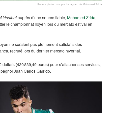
Source photo : compte Instagram de Mohamed Zrida
Africafoot
auprès d’une source fiable,
Mohamed Zrida
,
quitter le championnat libyen lors du mercato estival en
ibyen ne seraient pas pleinement satisfaits des
ca, recruté lors du dernier mercato hivernal.
 dollars (
430 839,49
e
uros)
pour s’attacher ses services,
spagnol Juan Carlos Garrido.