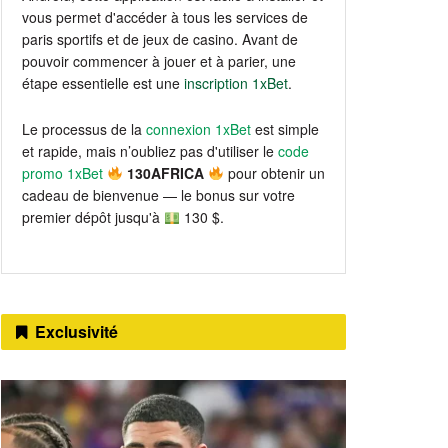
vous permet d'accéder à tous les services de
paris sportifs et de jeux de casino. Avant de
pouvoir commencer à jouer et à parier, une
étape essentielle est une
inscription 1xBet
.
Le processus de la
connexion 1xBet
est simple
et rapide, mais n’oubliez pas d'utiliser le
code
promo 1xBet
130AFRICA
pour obtenir un
cadeau de bienvenue — le bonus sur votre
premier dépôt jusqu'à
130 $.
Exclusivité