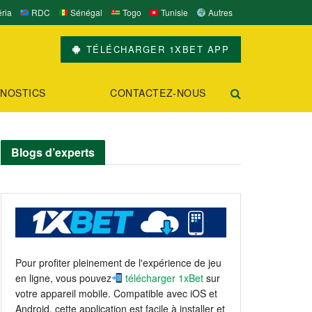
ria
RDC
Sénégal
Togo
Tunisie
Autres
TÉLÉCHARGER 1XBET APP
NOSTICS
CONTACTEZ-NOUS
Blogs d’experts
Pour profiter pleinement de l'expérience de jeu
en ligne, vous pouvez
télécharger 1xBet
sur
votre appareil mobile. Compatible avec iOS et
Android, cette application est facile à installer et