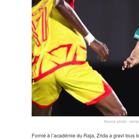
Source photo : comp
Formé à l’académie du Raja, Zrida a gravi tous l