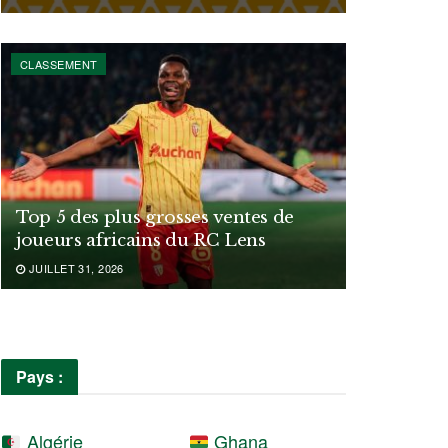
CLASSEMENT
Top 5 des plus grosses ventes de
joueurs africains du RC Lens
JUILLET 31, 2026
Pays :
Algérie
Ghana