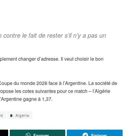
en contre le fait de rester s’il n’y a pas un
plement changer d’adresse. Il veut choisir le bon
a Coupe du monde 2026 face à l’Argentine. La société de
ropose les cotes suivantes pour ce match – l’Algérie
l’Argentine gagne à 1,37.
ïd
Algérie
Envoyer
Partager