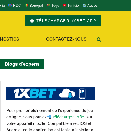
ria
RDC
Sénégal
Togo
Tunisie
Autres
TÉLÉCHARGER 1XBET APP
NOSTICS
CONTACTEZ-NOUS
Blogs d’experts
Pour profiter pleinement de l'expérience de jeu
en ligne, vous pouvez
télécharger 1xBet
sur
votre appareil mobile. Compatible avec iOS et
Android, cette application est facile à installer et