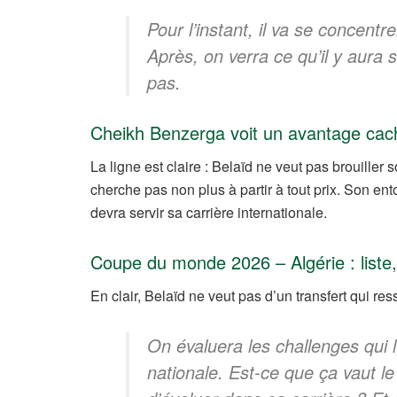
Pour l’instant, il va se concen
Après, on verra ce qu’il y aura 
pas.
Cheikh Benzerga voit un avantage caché
La ligne est claire : Belaïd ne veut pas brouille
cherche pas non plus à partir à tout prix. Son ent
devra servir sa carrière internationale.
Coupe du monde 2026 – Algérie : liste, 
En clair, Belaïd ne veut pas d’un transfert qui re
On évaluera les challenges qui 
nationale. Est-ce que ça vaut le