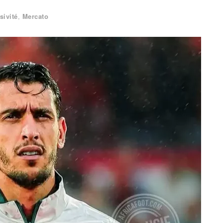
sivité
,
Mercato