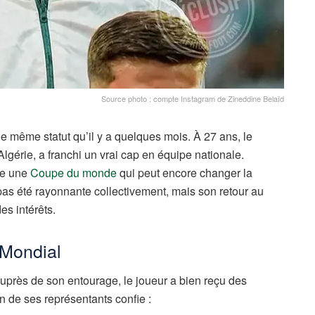
Source photo : compte Instagram de Zineddine Belaïd
e même statut qu’il y a quelques mois. À 27 ans, le
Algérie, a franchi un vrai cap en équipe nationale.
vre une
Coupe du monde
qui peut encore changer la
pas été rayonnante collectivement, mais son retour au
es intérêts.
 Mondial
uprès de son entourage, le joueur a bien reçu des
un de ses représentants confie :