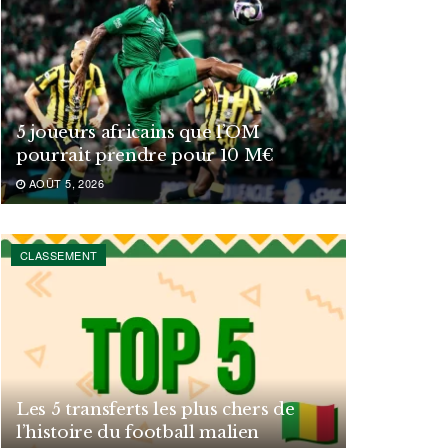
5 joueurs africains que l’OM
pourrait prendre pour 10 M€
AOÛT 5, 2026
CLASSEMENT
Les 5 transferts les plus chers de
l’histoire du football malien