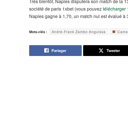
Très bientôt, Naples disputera son match de la 1
société de paris 1xbet (vous pouvez
télécharger 
Naples gagne à 1,70, un match nul est évalué à 
Mots-clés :
André-Frank Zambo Anguissa
Came
Partager
Tweeter