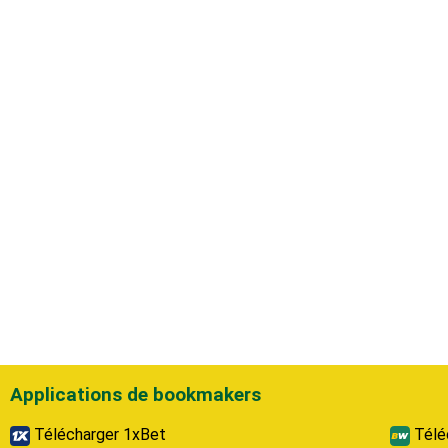
Applications de bookmakers
Télécharger 1xBet
Télé