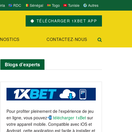
ria
RDC
Sénégal
Togo
Tunisie
Autres
TÉLÉCHARGER 1XBET APP
NOSTICS
CONTACTEZ-NOUS
Blogs d’experts
Pour profiter pleinement de l'expérience de jeu
en ligne, vous pouvez
télécharger 1xBet
sur
votre appareil mobile. Compatible avec iOS et
Android, cette application est facile à installer et