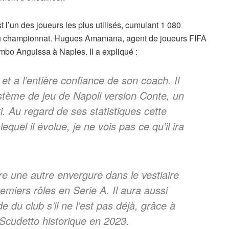
t l’un des joueurs les plus utilisés, cumulant 1 080
s du championnat. Hugues Amamana, agent de joueurs FIFA
ambo Anguissa à Naples. Il a expliqué :
t a l’entière confiance de son coach. Il
stème de jeu de Napoli version Conte, un
tti. Au regard de ses statistiques cette
quel il évolue, je ne vois pas ce qu’il ira
re une autre envergure dans le vestiaire
remiers rôles en Serie A. Il aura aussi
e du club s’il ne l’est pas déjà, grâce à
 Scudetto historique en 2023.