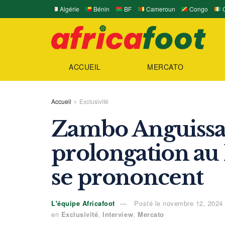
Algérie
Bénin
BF
Cameroun
Congo
C
ACCUEIL
MERCATO
Accueil
Exclusivité
Zambo Anguissa
prolongation au 
se prononcent
L'équipe Africafoot
Posté le novembre 12, 2024 
en
Exclusivité
,
Interview
,
Mercato