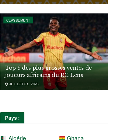
CLASSEMENT
Top 5 des plus grosses ventes de
joueurs africains du RC Lens
JUILLET 31, 2026
Pays :
Algérie
Ghana