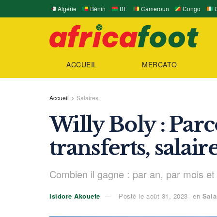
Algérie
Bénin
BF
Cameroun
Congo
C
ACCUEIL
MERCATO
Accueil
Salaires
Willy Boly : Parc
transferts, salair
Combien il gagne : par an, par mois e
Isidore Akouete
Posté le août 31, 2023
en
Sala