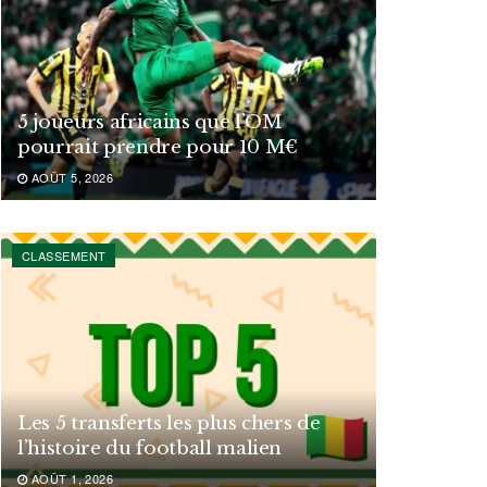
5 joueurs africains que l’OM
pourrait prendre pour 10 M€
AOÛT 5, 2026
CLASSEMENT
Les 5 transferts les plus chers de
l’histoire du football malien
AOÛT 1, 2026