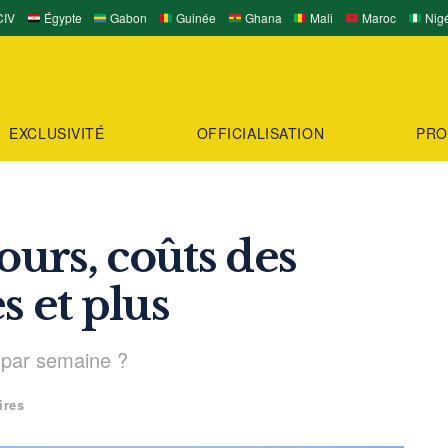
IV
Égypte
Gabon
Guinée
Ghana
Mali
Maroc
Nigé
EXCLUSIVITÉ
OFFICIALISATION
PRO
ours, coûts des
es et plus
t par semaine ?
ires