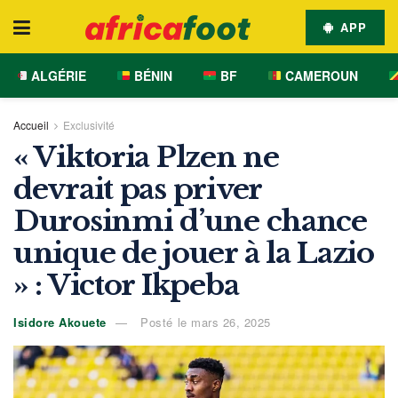
APP
ALGÉRIE
BÉNIN
BF
CAMEROUN
Accueil
Exclusivité
« Viktoria Plzen ne
devrait pas priver
Durosinmi d’une chance
unique de jouer à la Lazio
» : Victor Ikpeba
Isidore Akouete
Posté le mars 26, 2025