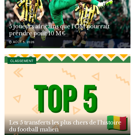
5 joueurs africains que l’OM pourrait
prendre pour 10 M€
AOÛT 5, 2026
CLASSEMENT
Les 5 transferts les plus chers de l’histoire
du football malien