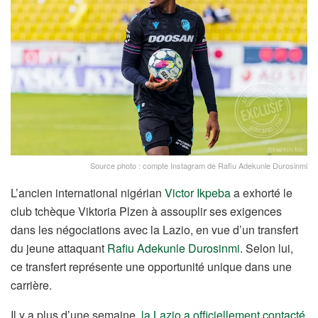
Source photo : compte Instagram de Rafiu Adekunle Durosinmi
L’ancien international nigérian
Victor Ikpeba
a exhorté le
club tchèque Viktoria Plzen à assouplir ses exigences
dans les négociations avec la Lazio, en vue d’un transfert
du jeune attaquant
Rafiu Adekunle Durosinmi
. Selon lui,
ce transfert représente une opportunité unique dans une
carrière.
Il y a plus d’une semaine,
la Lazio a officiellement contacté