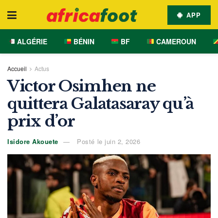
APP
ALGÉRIE
BÉNIN
BF
CAMEROUN
Accueil
Actus
Victor Osimhen ne
quittera Galatasaray qu’à
prix d’or
Isidore Akouete
Posté le juin 2, 2026