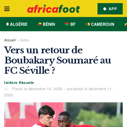
APP
ALGÉRIE
BÉNIN
BF
CAMEROUN
Accueil
Actus
Vers un retour de
Boubakary Soumaré au
FC Séville ?
Isidore Akouete
Posté le décembre 10, 2025 – actualisé le décembre 11,
2025