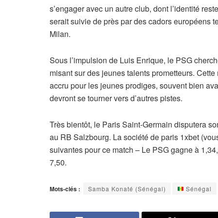
s’engager avec un autre club, dont l’identité rest
serait suivie de près par des cadors européens t
Milan.
Sous l’impulsion de Luis Enrique, le PSG cherch
misant sur des jeunes talents prometteurs. Cette n
accru pour les jeunes prodiges, souvent bien av
devront se tourner vers d’autres pistes.
Très bientôt, le Paris Saint-Germain disputera s
au RB Salzbourg. La société de paris 1xbet (vo
suivantes pour ce match – Le PSG gagne à 1,34,
7,50.
Mots-clés :
Samba Konaté (Sénégal)
Sénégal