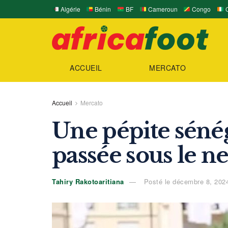
Algérie
Bénin
BF
Cameroun
Congo
C
ACCUEIL
MERCATO
Accueil
Mercato
Une pépite sénéga
passée sous le n
Tahiry Rakotoaritiana
Posté le décembre 8, 2024