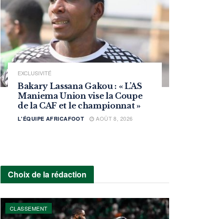
EXCLUSIVITÉ
Bakary Lassana Gakou : « L’AS
Maniema Union vise la Coupe
de la CAF et le championnat »
AOÛT 8, 2026
L'ÉQUIPE AFRICAFOOT
Choix de la rédaction
CLASSEMENT