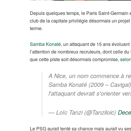
Depuis quelques temps, le Paris Saint-Germain en
club de la capitale privilégie désormais un proje
terme.
Samba Konaté
, un attaquant de 15 ans évoluant 
l’attention de nombreux recruteurs, dont celle d
que cette piste soit désormais compromise,
selon
A Nice, un nom commence à reve
Samba Konaté (2009 – Cavigal
l'attaquant devrait s'orienter ve
— Loïc Tanzi (@Tanziloic)
Dece
Le PSG aurait tenté sa chance mais aurait vu ses 