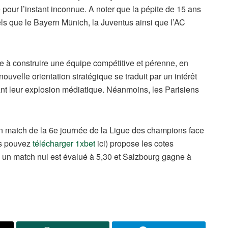
e pour l’instant inconnue. A noter que la pépite de 15 ans
els que le Bayern Münich, la Juventus ainsi que l’AC
e à construire une équipe compétitive et pérenne, en
ouvelle orientation stratégique se traduit par un intérêt
ant leur explosion médiatique. Néanmoins, les Parisiens
on match de la 6e journée de la Ligue des champions face
us pouvez
télécharger 1xbet
ici) propose les cotes
 un match nul est évalué à 5,30 et Salzbourg gagne à