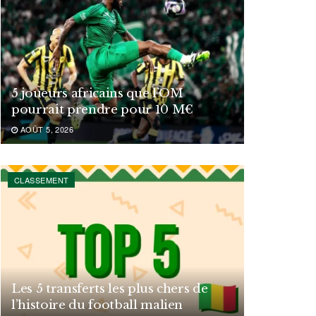
5 joueurs africains que l’OM
pourrait prendre pour 10 M€
AOÛT 5, 2026
CLASSEMENT
Les 5 transferts les plus chers de
l’histoire du football malien