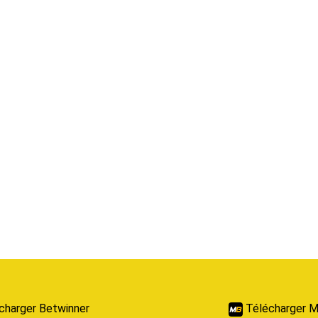
charger Betwinner
Télécharger M