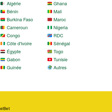
Algérie
Ghana
Bénin
Mali
Burkina Faso
Maroc
Cameroun
Nigeria
Congo
RDC
Côte d'Ivoire
Sénégal
Égypte
Togo
Gabon
Tunisie
Guinée
Autres
elBet