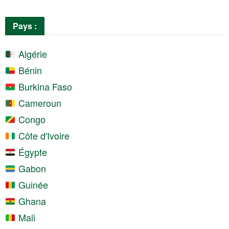
Pays :
Algérie
Bénin
Burkina Faso
Cameroun
Congo
Côte d'Ivoire
Égypte
Gabon
Guinée
Ghana
Mali