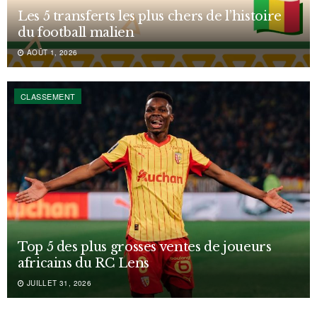
Les 5 transferts les plus chers de l’histoire
du football malien
AOÛT 1, 2026
CLASSEMENT
Top 5 des plus grosses ventes de joueurs
africains du RC Lens
JUILLET 31, 2026