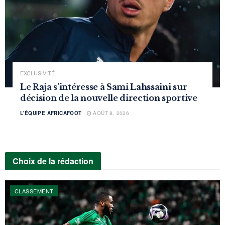
EXCLUSIVITÉ
Le Raja s’intéresse à Sami Lahssaini sur
décision de la nouvelle direction sportive
L'ÉQUIPE AFRICAFOOT
AOÛT 8, 2026
Choix de la rédaction
CLASSEMENT