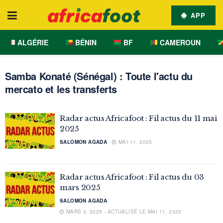
APP
ALGÉRIE
BÉNIN
BF
CAMEROUN
Samba Konaté (Sénégal) : Toute l'actu du
mercato et les transferts
Radar actus Africafoot : Fil actus du 11 mai
2025
SALOMON AGADA
MAI 11, 2025
Radar actus Africafoot : Fil actus du 03
mars 2025
SALOMON AGADA
MARS 3, 2025 - ACTUALISÉ LE MAI 11, 2025