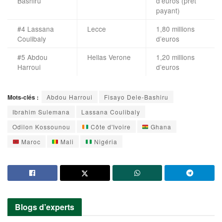
Bashiru
d’euros (prêt
payant)
#4 Lassana
Lecce
1,80 millions
Coulibaly
d’euros
#5 Abdou
Hellas Verone
1,20 millions
Harroui
d’euros
Mots-clés :
Abdou Harroui
Fisayo Dele-Bashiru
Ibrahim Sulemana
Lassana Coulibaly
Odilon Kossounou
Côte d'Ivoire
Ghana
Maroc
Mali
Nigéria
Blogs d’experts