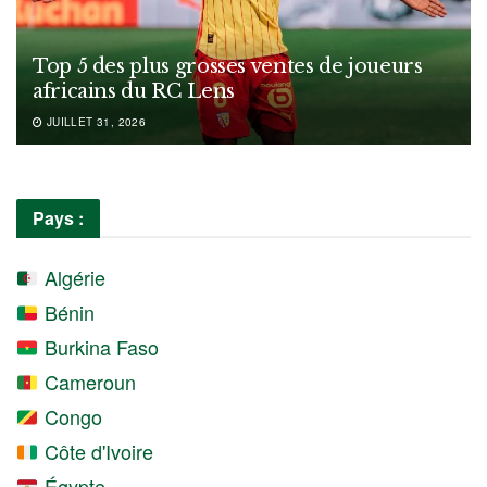
Top 5 des plus grosses ventes de joueurs
africains du RC Lens
JUILLET 31, 2026
Pays :
Algérie
Bénin
Burkina Faso
Cameroun
Congo
Côte d'Ivoire
Égypte