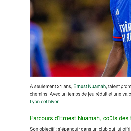
À seulement 21 ans,
Ernest Nuamah
, talent pro
chemins. Avec un temps de jeu réduit et une valo
Lyon cet hiver
.
Parcours d’Ernest Nuamah, coûts des tr
Son objectif : s’épanouir dans un club qui lui offri