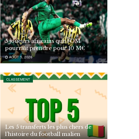
5 joueurs africains que l’OM
pourrait prendre pour 10 M€
AOÛT 5, 2026
CLASSEMENT
Les 5 transferts les plus chers de
l’histoire du football malien