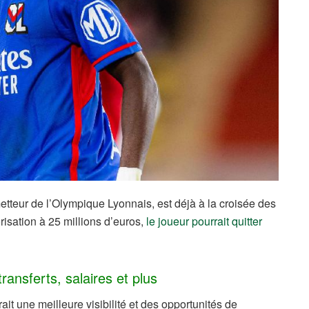
metteur de l’Olympique Lyonnais, est déjà à la croisée des
risation à 25 millions d’euros,
le joueur pourrait quitter
ansferts, salaires et plus
rait une meilleure visibilité et des opportunités de