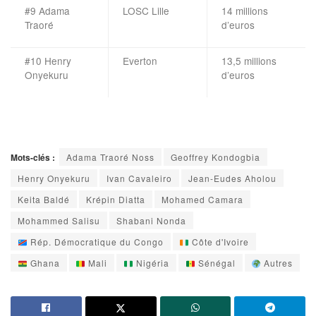
#9 Adama
LOSC Lille
14 millions
Traoré
d’euros
#10 Henry
Everton
13,5 millions
Onyekuru
d’euros
Mots-clés :
Adama Traoré Noss
Geoffrey Kondogbia
Henry Onyekuru
Ivan Cavaleiro
Jean-Eudes Aholou
Keita Baldé
Krépin Diatta
Mohamed Camara
Mohammed Salisu
Shabani Nonda
Rép. Démocratique du Congo
Côte d'Ivoire
Ghana
Mali
Nigéria
Sénégal
Autres