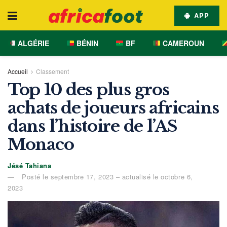
APP
ALGÉRIE
BÉNIN
BF
CAMEROUN
Accueil
Classement
Top 10 des plus gros
achats de joueurs africains
dans l’histoire de l’AS
Monaco
Jésé Tahiana
Posté le septembre 17, 2023 – actualisé le octobre 6,
2023