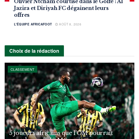
Olivier Ntcham courtisé dans le Golfe : Al
Jazira et Diriyah FC dégainent leurs
offres
L'ÉQUIPE AFRICAFOOT
AOÛT 8, 2026
Choix de la rédaction
CLASSEMENT
5 joueurs africains que l’OM pourrait