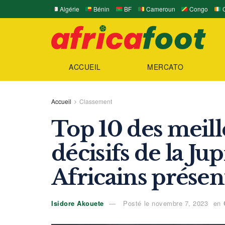
Algérie
Bénin
BF
Cameroun
Congo
C
ACCUEIL
MERCATO
Accueil
Classement
Top 10 des meill
décisifs de la Ju
Africains présen
Isidore Akouete
Posté le novembre 7, 2023
en