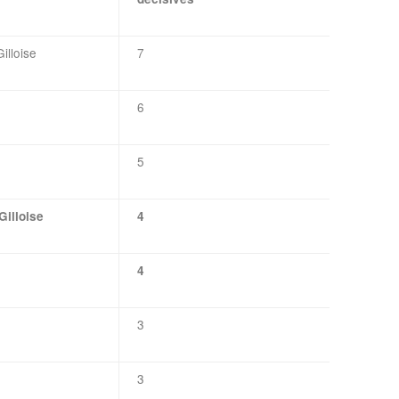
illoise
7
6
5
Gilloise
4
4
3
3