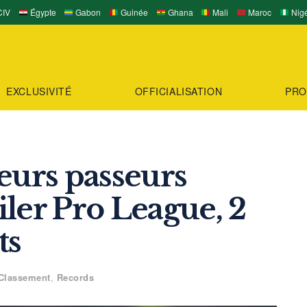
IV
Égypte
Gabon
Guinée
Ghana
Mali
Maroc
Nigé
EXCLUSIVITÉ
OFFICIALISATION
PRO
eurs passeurs
piler Pro League, 2
ts
Classement
,
Records