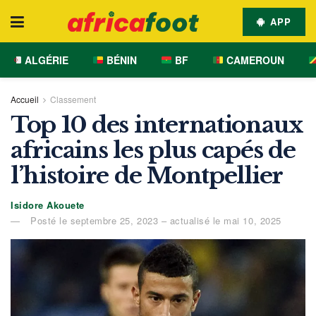
APP
ALGÉRIE
BÉNIN
BF
CAMEROUN
Accueil
Classement
Top 10 des internationaux
africains les plus capés de
l’histoire de Montpellier
Isidore Akouete
Posté le septembre 25, 2023 – actualisé le mai 10, 2025