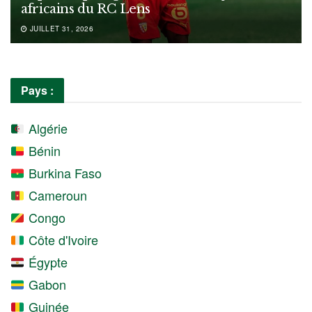
africains du RC Lens
JUILLET 31, 2026
Pays :
Algérie
Bénin
Burkina Faso
Cameroun
Congo
Côte d'Ivoire
Égypte
Gabon
Guinée