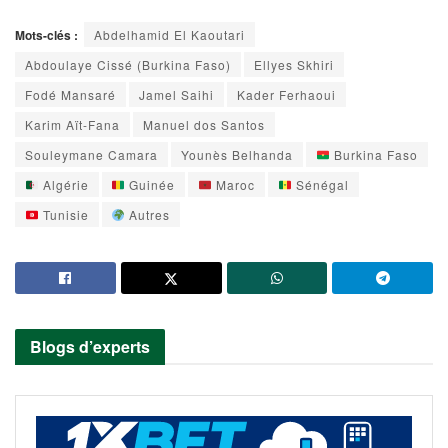
Mots-clés :
Abdelhamid El Kaoutari
Abdoulaye Cissé (Burkina Faso)
Ellyes Skhiri
Fodé Mansaré
Jamel Saihi
Kader Ferhaoui
Karim Aït-Fana
Manuel dos Santos
Souleymane Camara
Younès Belhanda
Burkina Faso
Algérie
Guinée
Maroc
Sénégal
Tunisie
Autres
Blogs d’experts