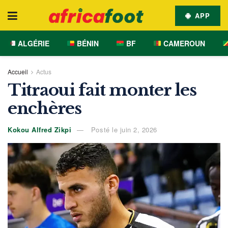
APP
ALGÉRIE
BÉNIN
BF
CAMEROUN
Accueil
Actus
Titraoui fait monter les
enchères
Kokou Alfred Zikpi
Posté le juin 2, 2026