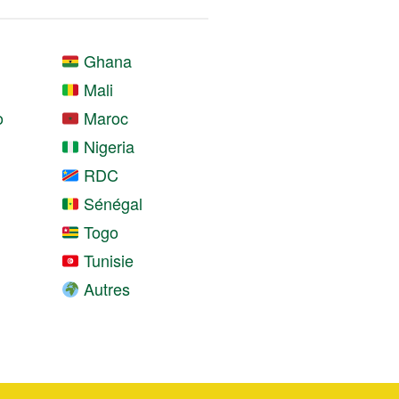
Ghana
Mali
o
Maroc
Nigeria
RDC
Sénégal
Togo
Tunisie
Autres