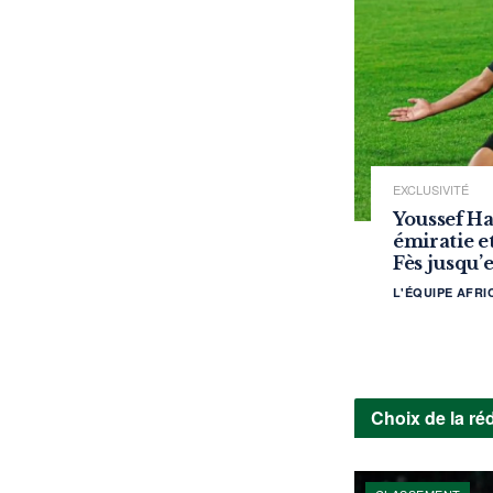
EXCLUSIVITÉ
Youssef Ha
émiratie e
Fès jusqu’
L'ÉQUIPE AFR
Choix de la ré