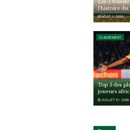
Les 5 transfe
l’histoire du
AOÛT 1, 2026
CLASSEMENT
Top 5 des pl
joueurs afri
JUILLET 31, 2026