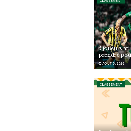
CLASSEMENT
5 joueurs af
prendre pou
AOÛT 5, 2026
CLASSEMENT