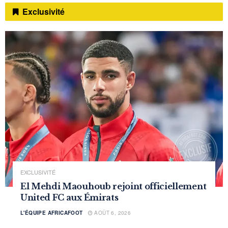
Exclusivité
EXCLUSIVITÉ
El Mehdi Maouhoub rejoint officiellement
United FC aux Émirats
L'ÉQUIPE AFRICAFOOT
AOÛT 6, 2026