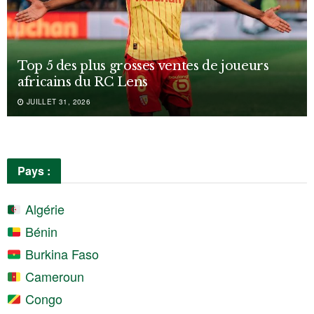
Top 5 des plus grosses ventes de joueurs
africains du RC Lens
JUILLET 31, 2026
Pays :
Algérie
Bénin
Burkina Faso
Cameroun
Congo