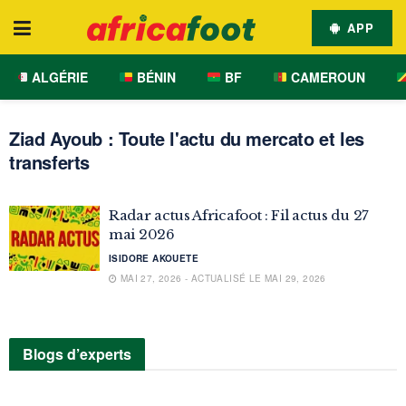
APP
ALGÉRIE
BÉNIN
BF
CAMEROUN
Ziad Ayoub : Toute l'actu du mercato et les
transferts
Radar actus Africafoot : Fil actus du 27
mai 2026
ISIDORE AKOUETE
MAI 27, 2026 - ACTUALISÉ LE MAI 29, 2026
Blogs d’experts