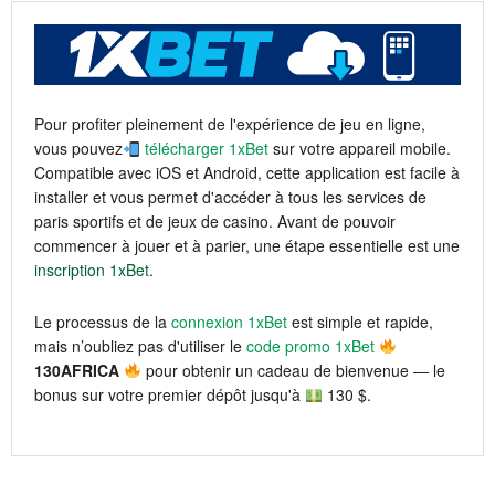
Pour profiter pleinement de l'expérience de jeu en ligne,
vous pouvez
télécharger 1xBet
sur votre appareil mobile.
Compatible avec iOS et Android, cette application est facile à
installer et vous permet d'accéder à tous les services de
paris sportifs et de jeux de casino. Avant de pouvoir
commencer à jouer et à parier, une étape essentielle est une
inscription 1xBet
.
Le processus de la
connexion 1xBet
est simple et rapide,
mais n’oubliez pas d'utiliser le
code promo 1xBet
130AFRICA
pour obtenir un cadeau de bienvenue — le
bonus sur votre premier dépôt jusqu'à
130 $.