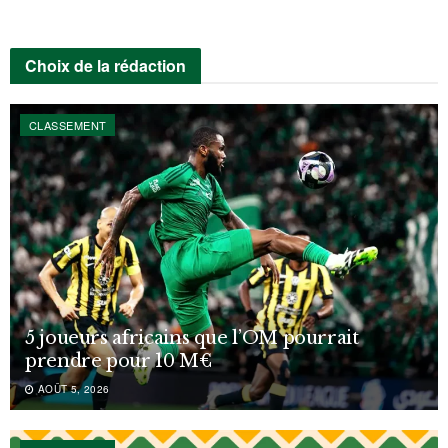
Choix de la rédaction
CLASSEMENT
5 joueurs africains que l’OM pourrait
prendre pour 10 M€
AOÛT 5, 2026