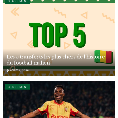
CLASSEMENT
Les 5 transferts les plus chers de l’histoire
du football malien
AOÛT 1, 2026
CLASSEMENT