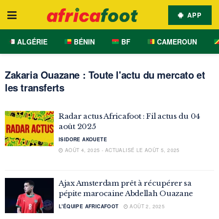
APP
ALGÉRIE
BÉNIN
BF
CAMEROUN
Zakaria Ouazane : Toute l'actu du mercato et
les transferts
Radar actus Africafoot : Fil actus du 04
août 2025
ISIDORE AKOUETE
AOÛT 4, 2025 - ACTUALISÉ LE AOÛT 5, 2025
Ajax Amsterdam prêt à récupérer sa
pépite marocaine Abdellah Ouazane
L'ÉQUIPE AFRICAFOOT
AOÛT 2, 2025