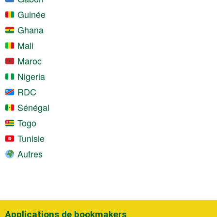
Guinée
Ghana
Mali
Maroc
Nigeria
RDC
Sénégal
Togo
Tunisie
Autres
Applications de bookmakers