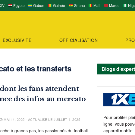
IV
Égypte
Gabon
Guinée
Ghana
Mali
Maroc
Nigé
EXCLUSIVITÉ
OFFICIALISATION
PRO
ato et les transferts
Blogs d’exper
dont les fans attendent
nce des infos au mercato
Pour profiter pl
MAI 14, 2025 - ACTUALISÉ LE JUILLET 4, 2025
ligne, vous pouv
appareil mobile.
roche à grands pas, les passionnés du football