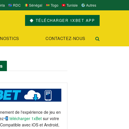
ria
RDC
Sénégal
Togo
Tunisie
Autres
TÉLÉCHARGER 1XBET APP
NOSTICS
CONTACTEZ-NOUS
ts
einement de l'expérience de jeu en
ez
télécharger 1xBet
sur votre
 Compatible avec iOS et Android,