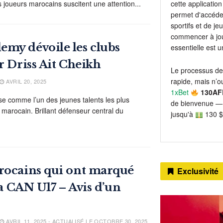
cette application 
joueurs marocains suscitent une attention...
permet d'accéder
sportifs et de j
commencer à jou
my dévoile les clubs
essentielle est 
r Driss Ait Cheikh
Le processus de
rapide, mais n’ou
AVRIL 20, 2025
1xBet
130AF
se comme l’un des jeunes talents les plus
de bienvenue — 
 marocain. Brillant défenseur central du
jusqu'à
130 $
rocains qui ont marqué
Exclusivité
 la CAN U17 – Avis d’un
AVRIL 11, 2025 - ACTUALISÉ LE OCTOBRE 30, 2025