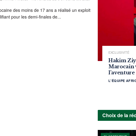
ocaine des moins de 17 ans a réalisé un exploit
fiant pour les demi-finales de...
EXCLUSIVITÉ
Hakim Ziyec
Marocain 
l’aventure
L'ÉQUIPE AFR
Choix de la ré