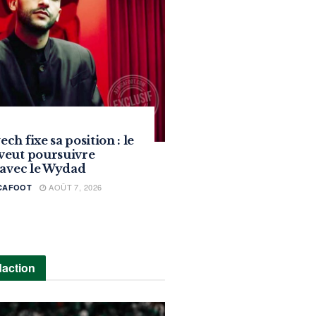
h fixe sa position : le
veut poursuivre
 avec le Wydad
AOÛT 7, 2026
ICAFOOT
daction