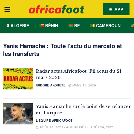
APP
ALGÉRIE
BÉNIN
BF
CAMEROUN
Yanis Hamache : Toute l'actu du mercato et
les transferts
Radar actus Africafoot : Fil actus du 21
mars 2026
ISIDORE AKOUETE
MARS 21, 2026
Yanis Hamache sur le point de se relancer
en Turquie
L'ÉQUIPE AFRICAFOOT
AOÛT 23, 2025 - ACTUALISÉ LE AOÛT 24, 2025