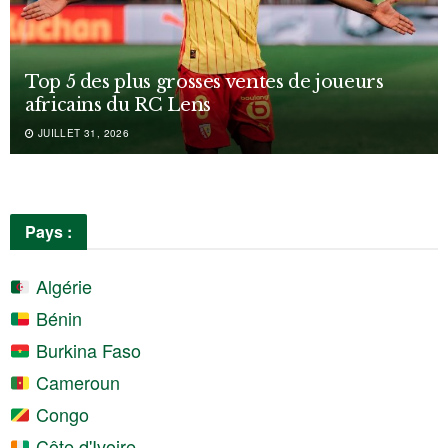
Top 5 des plus grosses ventes de joueurs
africains du RC Lens
JUILLET 31, 2026
Pays :
Algérie
Bénin
Burkina Faso
Cameroun
Congo
Côte d'Ivoire