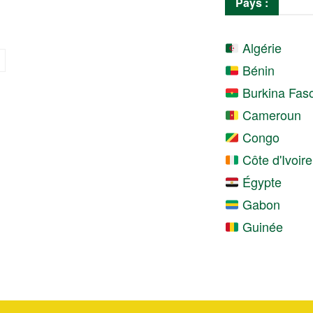
Pays :
Algérie
Bénin
Burkina Fas
Cameroun
Congo
Côte d'Ivoire
Égypte
Gabon
Guinée