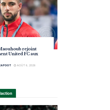
Maouhoub rejoint
ment United FC aux
AOÛT 6, 2026
ICAFOOT
daction