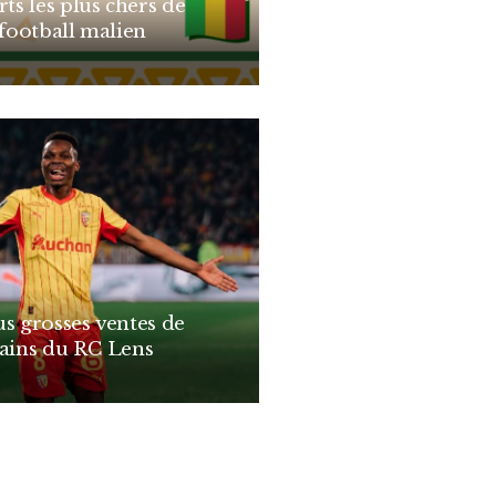
rts les plus chers de
 football malien
us grosses ventes de
cains du RC Lens