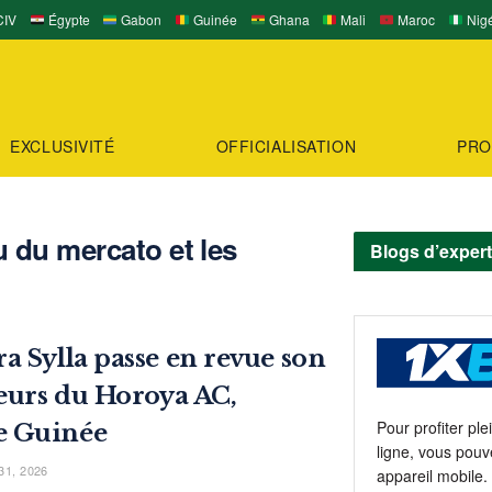
IV
Égypte
Gabon
Guinée
Ghana
Mali
Maroc
Nigé
EXCLUSIVITÉ
OFFICIALISATION
PRO
 du mercato et les
Blogs d’exper
a Sylla passe en revue son
ueurs du Horoya AC,
Pour profiter pl
e Guinée
ligne, vous pouv
31, 2026
appareil mobile.