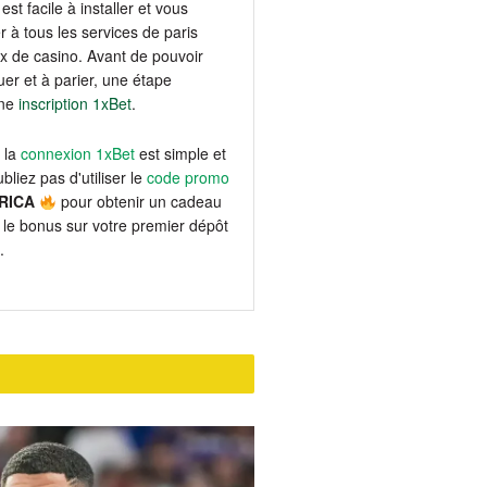
est facile à installer et vous
 à tous les services de paris
eux de casino. Avant de pouvoir
er et à parier, une étape
une
inscription 1xBet
.
 la
connexion 1xBet
est simple et
bliez pas d'utiliser le
code promo
RICA
pour obtenir un cadeau
le bonus sur votre premier dépôt
.