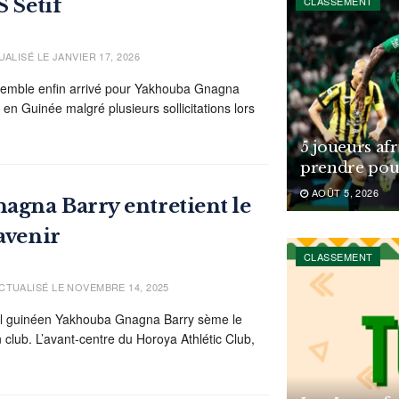
S Sétif
CLASSEMENT
UALISÉ LE JANVIER 17, 2026
emble enfin arrivé pour Yakhouba Gnagna
en Guinée malgré plusieurs sollicitations lors
5 joueurs af
prendre pou
AOÛT 5, 2026
gna Barry entretient le
avenir
CLASSEMENT
CTUALISÉ LE NOVEMBRE 14, 2025
nal guinéen Yakhouba Gnagna Barry sème le
 club. L’avant-centre du Horoya Athlétic Club,