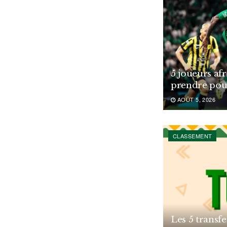
5 joueurs af
prendre pou
AOÛT 5, 2026
CLASSEMENT
Les 5 transfe