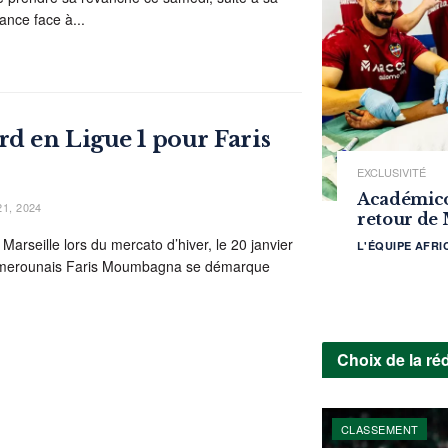
ance face à...
rd en Ligue 1 pour Faris
a
EXCLUSIVITÉ
Académico 
1, 2024
retour de
Marseille lors du mercato d’hiver, le 20 janvier
L'ÉQUIPE AFR
 camerounais Faris Moumbagna se démarque
Choix de la ré
CLASSEMENT