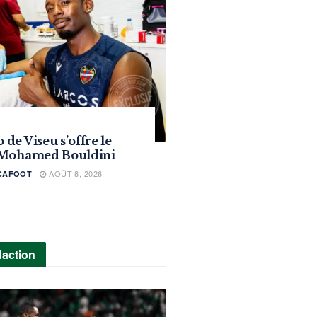
de Viseu s’offre le
 Mohamed Bouldini
AOÛT 8, 2026
ICAFOOT
daction