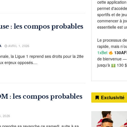
cette application 
permet d'accéder
sportifs et de j
commencer à jou
se : les compos probables
essentielle est 
c
Le processus de
AVRIL 1, 2026
rapide, mais n’ou
A
1xBet
130AF
onale, la Ligue 1 reprend ses droits pour la 28e
de bienvenue — 
ux enjeux opposés....
jusqu'à
130 $
M : les compos probables
Exclusivité
c
, 2026
 prendre sa revanche ce samedi, suite à sa