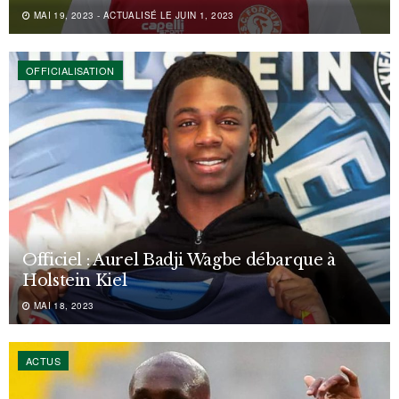
MAI 19, 2023 - ACTUALISÉ LE JUIN 1, 2023
OFFICIALISATION
Officiel : Aurel Badji Wagbe débarque à
Holstein Kiel
MAI 18, 2023
ACTUS