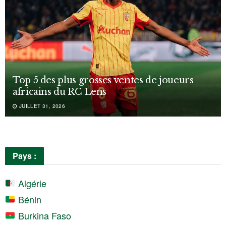
Top 5 des plus grosses ventes de joueurs
africains du RC Lens
JUILLET 31, 2026
Pays :
Algérie
Bénin
Burkina Faso