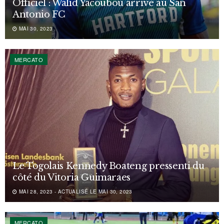
Officiel : Walid Yacoubou arrive au San
Antonio FC
MAI 30, 2023
MERCATO
Le Togolais Kennedy Boateng pressenti du
côté du Vitoria Guimaraes
MAI 28, 2023 - ACTUALISÉ LE MAI 30, 2023
MERCATO