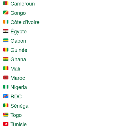
Cameroun
Congo
Côte d'Ivoire
Égypte
Gabon
Guinée
Ghana
Mali
Maroc
Nigeria
RDC
Sénégal
Togo
Tunisie