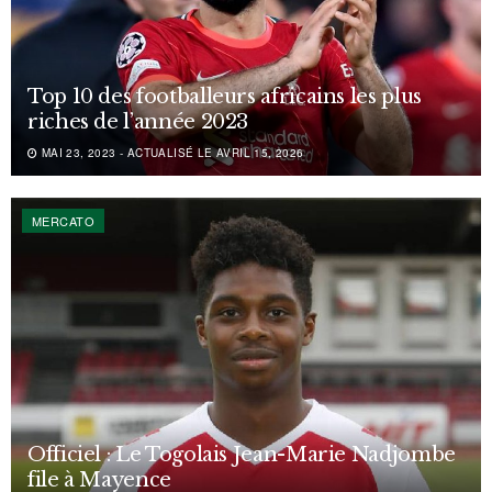
Top 10 des footballeurs africains les plus
riches de l’année 2023
MAI 23, 2023 - ACTUALISÉ LE AVRIL 15, 2026
MERCATO
Officiel : Le Togolais Jean-Marie Nadjombe
file à Mayence