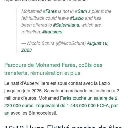
Mohamed
#Fares
is not in
#Sarri
’s plans: the
left fullback could leave
#Lazio
and has
been offered to
#Salernitana
, which are
reflecting.
#transfers
— Nicolò Schira (@NicoSchira)
August 18,
2023
Parcours de Mohamed Farès, coûts des
transferts, rémunération et plus
Le natif d’Aubervilliers est sous contrat avec la Lazio
jusqu’en juin 2025. Sa valeur marchande est estimée à 2
millions d’euros. Mohamed
Farès touche un salaire de 2
220 000 euros, l’équivalent de 1 443 000 000 FCFA, par
an
avec les Biancocelesti.
16:12 Hugo Ekitiké proche de filer