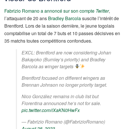
Fabrizio Romano a annoncé sur son compte
Twitter
,
l’attaquant de 20 ans
Bradley Barcola
suscite l’intérêt de
Brentford. Lors de la saison dernière, le jeune togolais
comptabilise un total de 7 buts et 10 passes décisives en
35 matchs toutes compétitions confondues.
EXCL: Brentford are now considering Johan
Bakayoko (Burnley’s priority) and Bradley
Barcola as winger targets
Brentford focused on different wingers as
Brennan Johnson no longer priority target.
Nico González remains in club list but
Fiorentina announced he’s not for sale.
pic.twitter.com/iXaKN0HwFx
— Fabrizio Romano (@FabrizioRomano)
August 28, 2023