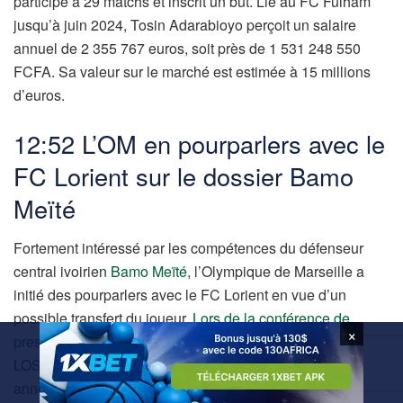
participé à 29 matchs et inscrit un but. Lié au FC Fulham
jusqu’à juin 2024, Tosin Adarabioyo perçoit un salaire
annuel de 2 355 767 euros, soit près de 1 531 248 550
FCFA. Sa valeur sur le marché est estimée à 15 millions
d’euros.
12:52 L’OM en pourparlers avec le
FC Lorient sur le dossier Bamo
Meïté
Fortement intéressé par les compétences du défenseur
central ivoirien
Bamo Meïté
, l’Olympique de Marseille a
initié des pourparlers avec le FC Lorient en vue d’un
possible transfert du joueur.
Lors de la conférence de
×
presse
tenue après le match entre les Merlus face au
LOSC Lille, Régis Le Bris, l’entraîneur de Lorient, a
annoncé :