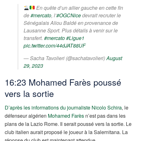
En quête d’un ailier gauche en cette fin
de
#mercato
, l’
#OGCNice
devrait recruter le
Sénégalais Aliou Baldé en provenance de
Lausanne Sport. Plus détails à venir sur le
transfert.
#mercato
#Ligue1
pic.twitter.com/44dJAT88UF
— Sacha Tavolieri (@sachatavolieri)
August
29, 2023
16:23 Mohamed Farès poussé
vers la sortie
D’après les informations du journaliste Nicolo Schira
, le
défenseur algérien
Mohamed Farès
n’est pas dans les
plans de la Lazio Rome. Il serait poussé vers la sortie. Le
club italien aurait proposé le joueur à la Salernitana. La
réponse du club est maintenant attendue.