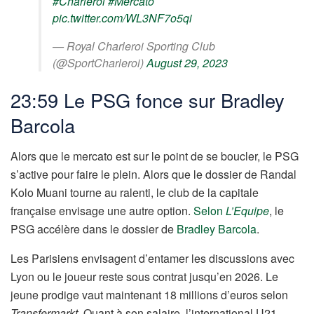
#Charleroi
#Mercato
pic.twitter.com/WL3NF7o5qi
— Royal Charleroi Sporting Club
(@SportCharleroi)
August 29, 2023
23:59 Le PSG fonce sur Bradley
Barcola
Alors que le mercato est sur le point de se boucler, le PSG
s’active pour faire le plein. Alors que le dossier de Randal
Kolo Muani tourne au ralenti, le club de la capitale
française envisage une autre option.
Selon
L’Equipe
, le
PSG accélère dans le dossier de
Bradley Barcola
.
Les Parisiens envisagent d’entamer les discussions avec
Lyon ou le joueur reste sous contrat jusqu’en 2026. Le
jeune prodige vaut maintenant 18 millions d’euros selon
Transfermarkt
. Quant à son salaire, l’international U21