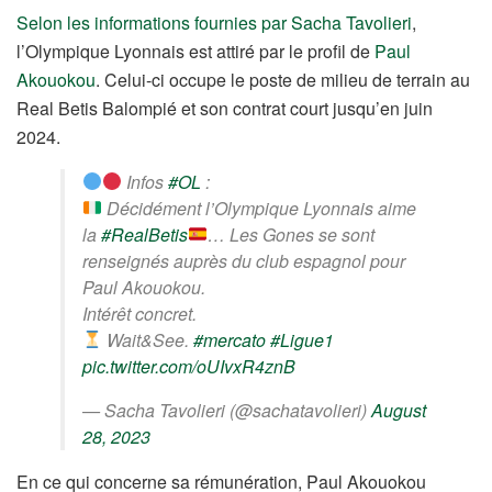
Selon les informations fournies par Sacha Tavolieri
,
l’Olympique Lyonnais est attiré par le profil de
Paul
Akouokou
. Celui-ci occupe le poste de milieu de terrain au
Real Betis Balompié et son contrat court jusqu’en juin
2024.
Infos
#OL
:
Décidément l’Olympique Lyonnais aime
la
#RealBetis
… Les Gones se sont
renseignés auprès du club espagnol pour
Paul Akouokou.
Intérêt concret.
Wait&See.
#mercato
#Ligue1
pic.twitter.com/oUIvxR4znB
— Sacha Tavolieri (@sachatavolieri)
August
28, 2023
En ce qui concerne sa rémunération, Paul Akouokou