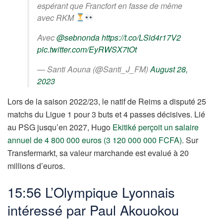
espérant que Francfort en fasse de même
avec RKM
Avec
@sebnonda
https://t.co/LSid4r17V2
pic.twitter.com/EyRWSX7tOt
— Santi Aouna (@Santi_J_FM)
August 28,
2023
Lors de la saison 2022/23, le natif de Reims a disputé 25
matchs du Ligue 1 pour 3 buts et 4 passes décisives. Lié
au PSG jusqu’en 2027, Hugo
Ekitiké perçoit un salaire
annuel de 4 800 000 euros (3 120 000 000 FCFA)
. Sur
Transfermarkt, sa valeur marchande est evalué à 20
millions d’euros.
15:56 L’Olympique Lyonnais
intéressé par Paul Akouokou