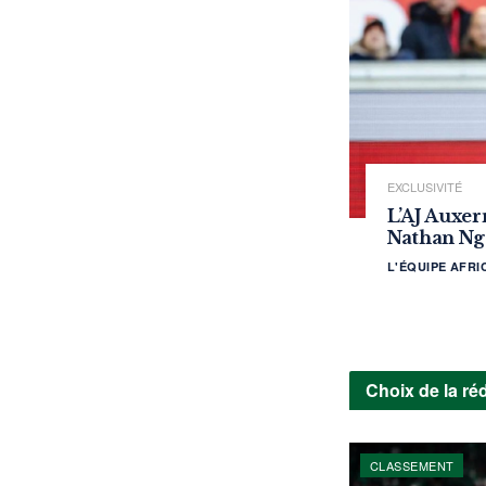
EXCLUSIVITÉ
L’AJ Auxerr
Nathan N
L'ÉQUIPE AFR
Choix de la ré
CLASSEMENT