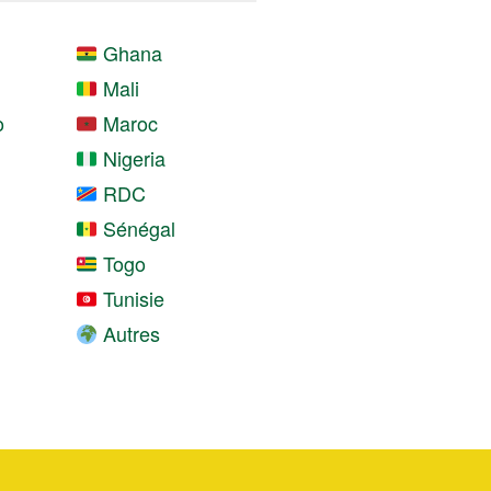
Ghana
Mali
o
Maroc
Nigeria
RDC
Sénégal
Togo
Tunisie
Autres