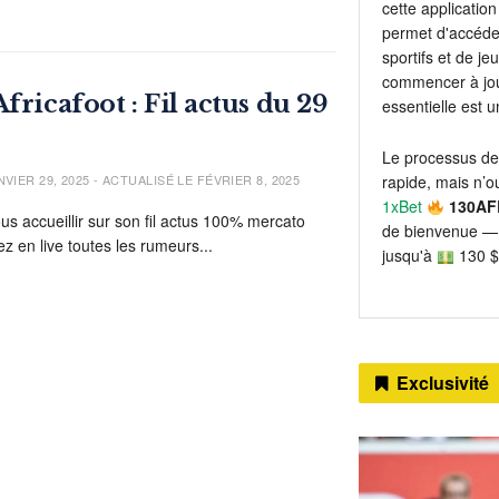
cette application 
permet d'accéder
sportifs et de j
commencer à jou
fricafoot : Fil actus du 29
essentielle est 
Le processus de
VIER 29, 2025 - ACTUALISÉ LE FÉVRIER 8, 2025
rapide, mais n’ou
1xBet
130AF
ous accueillir sur son fil actus 100% mercato
de bienvenue — 
ez en live toutes les rumeurs...
jusqu'à
130 $
Exclusivité