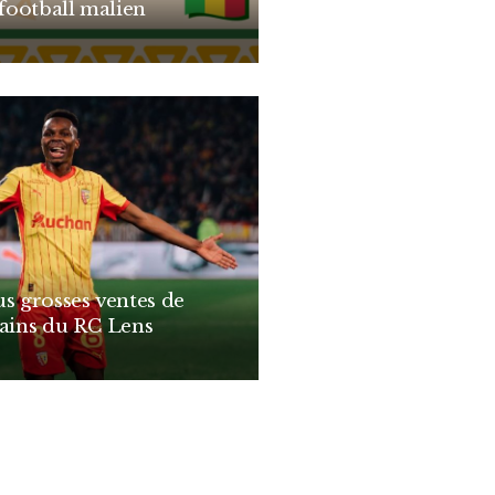
 football malien
us grosses ventes de
cains du RC Lens