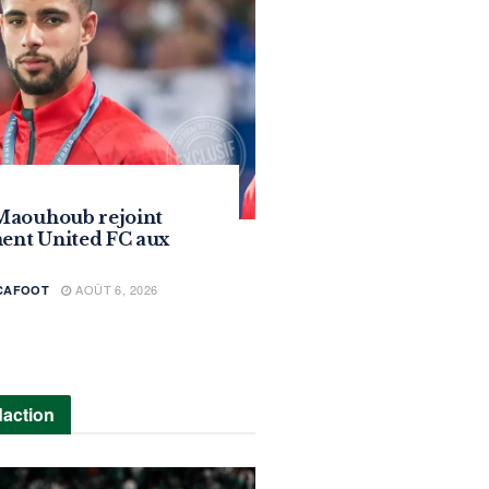
Maouhoub rejoint
ment United FC aux
AOÛT 6, 2026
ICAFOOT
daction