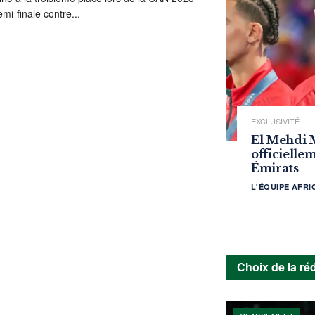
mi-finale contre...
EXCLUSIVITÉ
El Mehdi 
officielle
Émirats
L'ÉQUIPE AFR
Choix de la ré