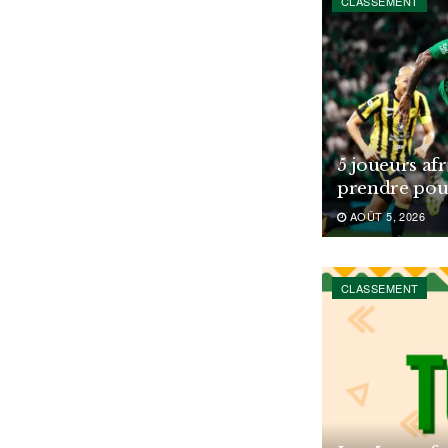
CLASSEMENT
5 joueurs af
prendre pou
AOÛT 5, 2026
CLASSEMENT