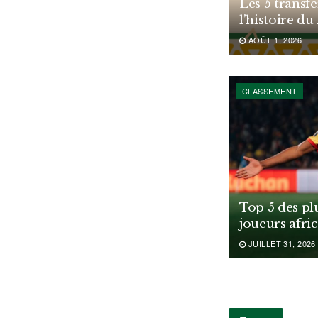
Les 5 transfe
l’histoire du
AOÛT 1, 2026
CLASSEMENT
Top 5 des pl
joueurs afri
JUILLET 31, 2026