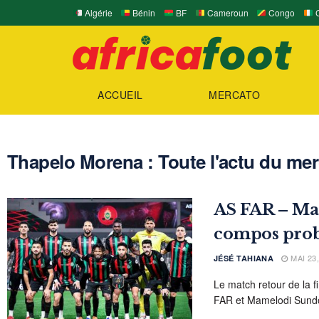
Algérie
Bénin
BF
Cameroun
Congo
C
ACCUEIL
MERCATO
Thapelo Morena : Toute l'actu du merc
AS FAR – Ma
compos proba
MAI 23,
JÉSÉ TAHIANA
Le match retour de la 
FAR et Mamelodi Sundo