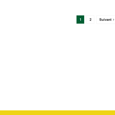
1
2
Suivant