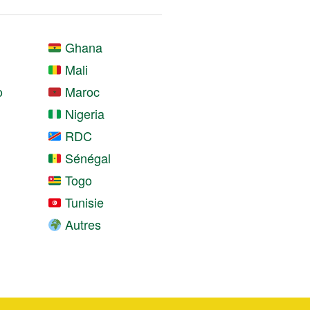
Ghana
Mali
o
Maroc
Nigeria
RDC
Sénégal
Togo
Tunisie
Autres