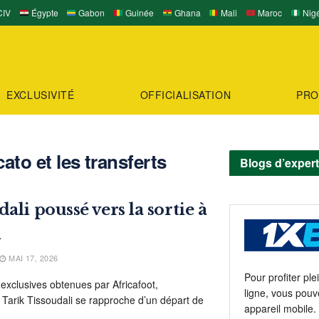
IV
Égypte
Gabon
Guinée
Ghana
Mali
Maroc
Nigé
EXCLUSIVITÉ
OFFICIALISATION
PRO
ato et les transferts
Blogs d’exper
ali poussé vers la sortie à
n
MAI 17, 2026
Pour profiter pl
exclusives obtenues par Africafoot,
ligne, vous pouv
n Tarik Tissoudali se rapproche d’un départ de
appareil mobile.