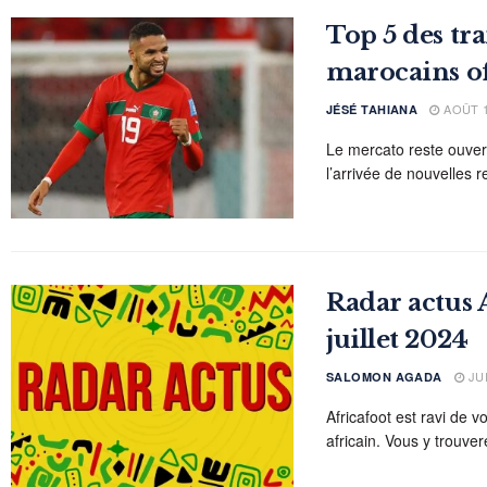
Top 5 des tra
marocains off
AOÛT 1
JÉSÉ TAHIANA
Le mercato reste ouvert
l’arrivée de nouvelles 
Radar actus A
juillet 2024
JUI
SALOMON AGADA
Africafoot est ravi de v
africain. Vous y trouvere