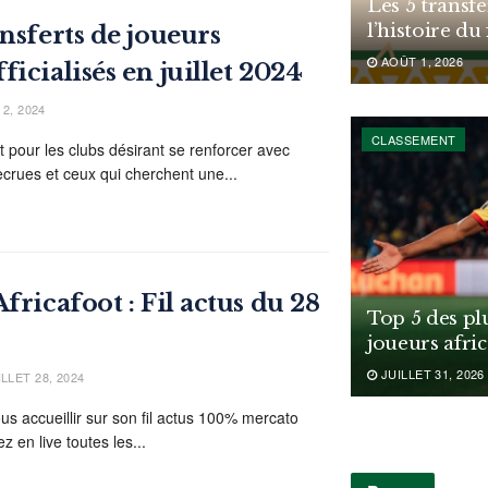
Les 5 transfe
l’histoire du
nsferts de joueurs
AOÛT 1, 2026
icialisés en juillet 2024
2, 2024
CLASSEMENT
 pour les clubs désirant se renforcer avec
recrues et ceux qui cherchent une...
fricafoot : Fil actus du 28
Top 5 des pl
joueurs afri
JUILLET 31, 2026
LLET 28, 2024
ous accueillir sur son fil actus 100% mercato
z en live toutes les...