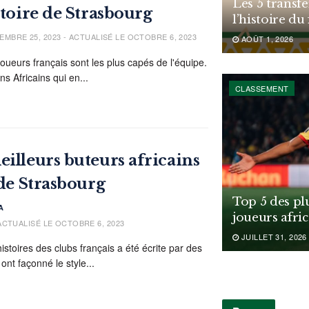
Les 5 transfe
stoire de Strasbourg
l’histoire du
MBRE 25, 2023 - ACTUALISÉ LE OCTOBRE 6, 2023
AOÛT 1, 2026
oueurs français sont les plus capés de l'équipe.
ns Africains qui en...
CLASSEMENT
eilleurs buteurs africains
 de Strasbourg
Top 5 des pl
A
joueurs afri
ACTUALISÉ LE OCTOBRE 6, 2023
JUILLET 31, 2026
istoires des clubs français a été écrite par des
ont façonné le style...