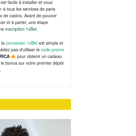
est facile à installer et vous
 à tous les services de paris
eux de casino. Avant de pouvoir
er et à parier, une étape
une
inscription 1xBet
.
 la
connexion 1xBet
est simple et
bliez pas d'utiliser le
code promo
RICA
pour obtenir un cadeau
le bonus sur votre premier dépôt
.