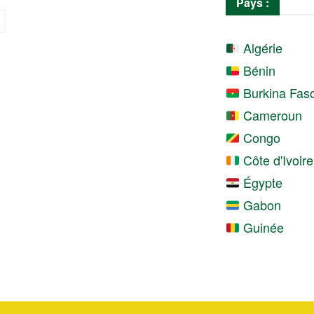
Pays :
Algérie
Bénin
Burkina Fas
Cameroun
Congo
Côte d'Ivoire
Égypte
Gabon
Guinée