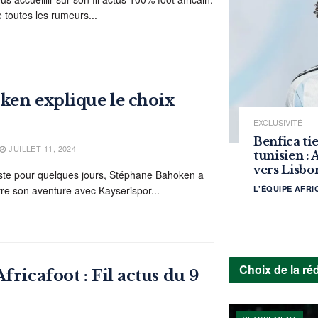
e toutes les rumeurs...
ken explique le choix
EXCLUSIVITÉ
Benfica ti
JUILLET 11, 2024
tunisien : 
vers Lisb
juste pour quelques jours, Stéphane Bahoken a
ivre son aventure avec Kayserispor...
L'ÉQUIPE AFR
Choix de la ré
fricafoot : Fil actus du 9