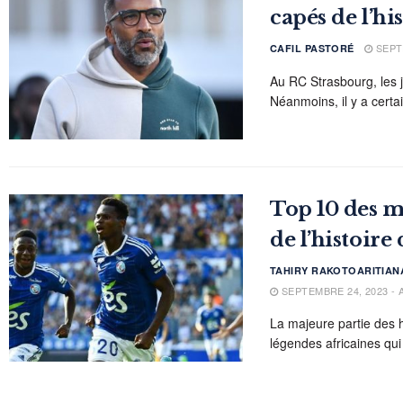
capés de l’hi
SEPTE
CAFIL PASTORÉ
Au RC Strasbourg, les j
Néanmoins, il y a certai
Top 10 des m
de l’histoire
TAHIRY RAKOTOARITIAN
SEPTEMBRE 24, 2023 - 
La majeure partie des h
légendes africaines qui 