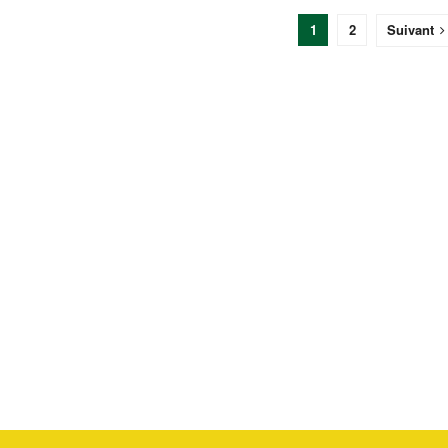
1
2
Suivant