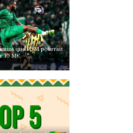
ricains que l’OM pourrait
r 10 M€