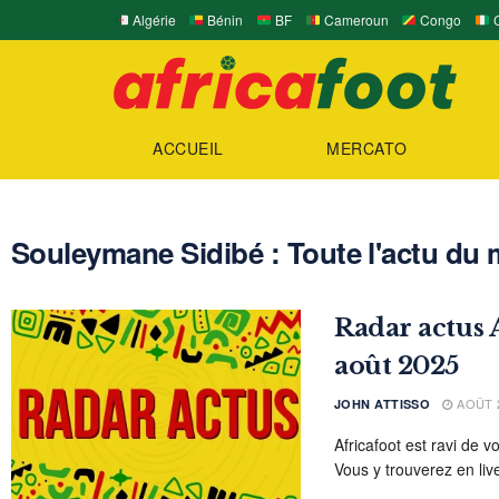
Algérie
Bénin
BF
Cameroun
Congo
C
ACCUEIL
MERCATO
Souleymane Sidibé : Toute l'actu du m
Radar actus A
août 2025
AOÛT 2
JOHN ATTISSO
Africafoot est ravi de vo
Vous y trouverez en live