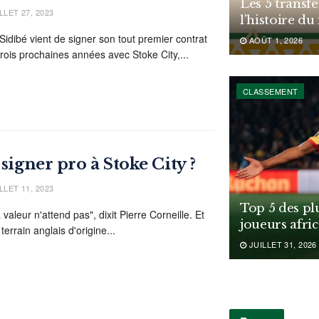
Les 5 transfe
LLET 27, 2023
l’histoire du
idibé vient de signer son tout premier contrat
AOÛT 1, 2026
trois prochaines années avec Stoke City,...
CLASSEMENT
 signer pro à Stoke City ?
LLET 11, 2023
Top 5 des pl
aleur n'attend pas", dixit Pierre Corneille. Et
joueurs afri
terrain anglais d'origine...
JUILLET 31, 2026