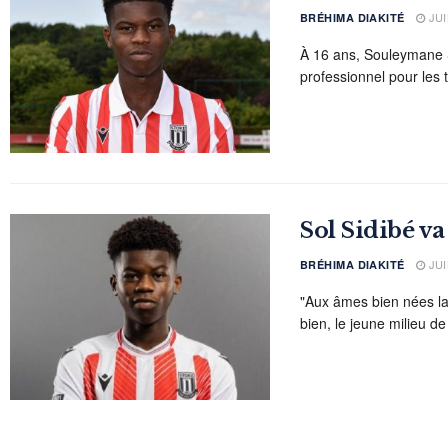
JUI
BRÉHIMA DIAKITÉ
À 16 ans, Souleymane S
professionnel pour les 
Sol Sidibé va
JUI
BRÉHIMA DIAKITÉ
"Aux âmes bien nées la v
bien, le jeune milieu de 