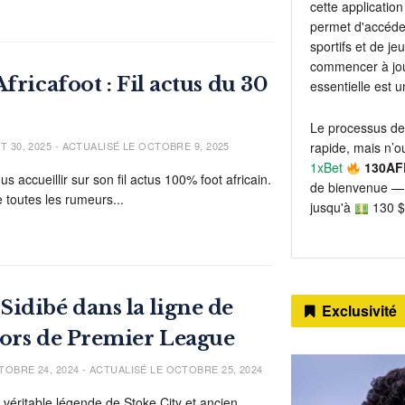
cette application 
permet d'accéder
sportifs et de j
commencer à jou
fricafoot : Fil actus du 30
essentielle est 
Le processus de
T 30, 2025 - ACTUALISÉ LE OCTOBRE 9, 2025
rapide, mais n’ou
1xBet
130AF
us accueillir sur son fil actus 100% foot africain.
de bienvenue — 
e toutes les rumeurs...
jusqu'à
130 $
idibé dans la ligne de
Exclusivité
dors de Premier League
OBRE 24, 2024 - ACTUALISÉ LE OCTOBRE 25, 2024
véritable légende de Stoke City et ancien