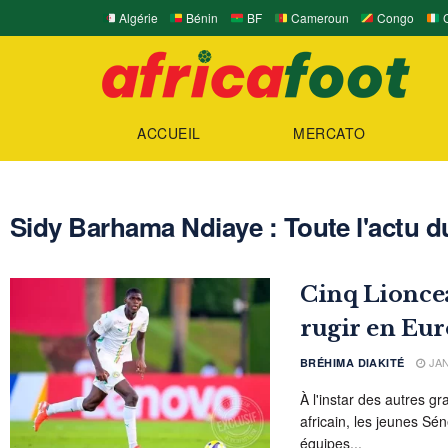
Algérie
Bénin
BF
Cameroun
Congo
C
ACCUEIL
MERCATO
Sidy Barhama Ndiaye : Toute l'actu du
Cinq Lioncea
rugir en Eu
JAN
BRÉHIMA DIAKITÉ
À l'instar des autres gr
africain, les jeunes Sé
équipes...