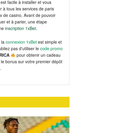
est facile à installer et vous
 à tous les services de paris
eux de casino. Avant de pouvoir
er et à parier, une étape
une
inscription 1xBet
.
 la
connexion 1xBet
est simple et
bliez pas d'utiliser le
code promo
RICA
pour obtenir un cadeau
le bonus sur votre premier dépôt
.