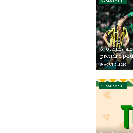
CLASSEMENT
5 joueurs af
prendre pou
AOÛT 5, 2026
CLASSEMENT