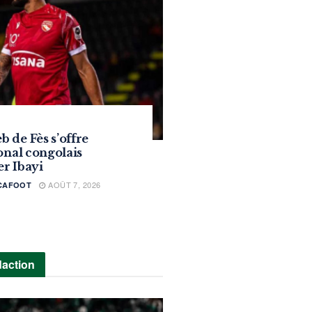
 de Fès s’offre
ional congolais
r Ibayi
AOÛT 7, 2026
ICAFOOT
daction