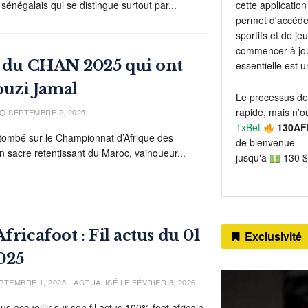
cette application 
sénégalais qui se distingue surtout par...
permet d'accéder
sportifs et de j
commencer à jou
s du CHAN 2025 qui ont
essentielle est 
ouzi Jamal
Le processus de
rapide, mais n’ou
SEPTEMBRE 2, 2025
1xBet
130AF
t tombé sur le Championnat d’Afrique des
de bienvenue — 
 sacre retentissant du Maroc, vainqueur...
jusqu'à
130 $
fricafoot : Fil actus du 01
Exclusivité
025
TEMBRE 1, 2025 - ACTUALISÉ LE FÉVRIER 3, 2026
us accueillir sur son fil actus 100% foot africain.