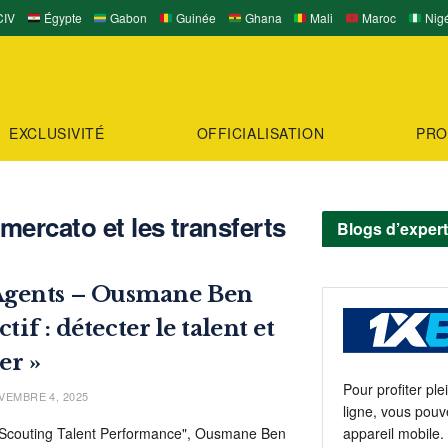
IV
Égypte
Gabon
Guinée
Ghana
Mali
Maroc
Nigé
EXCLUSIVITÉ
OFFICIALISATION
PRO
mercato et les transferts
Blogs d’exper
gents – Ousmane Ben
ctif : détecter le talent et
er »
Pour profiter pl
EMBRE 4, 2025
ligne, vous pouv
appareil mobile.
 "Scouting Talent Performance", Ousmane Ben