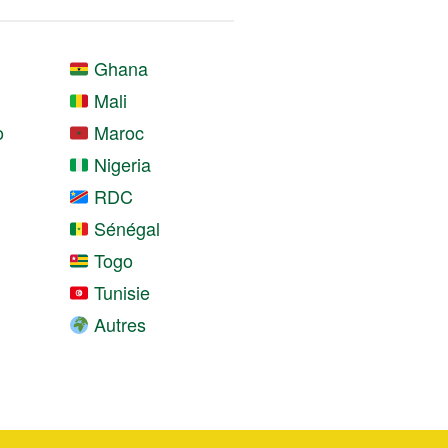
Ghana
Mali
o
Maroc
Nigeria
RDC
Sénégal
Togo
Tunisie
Autres