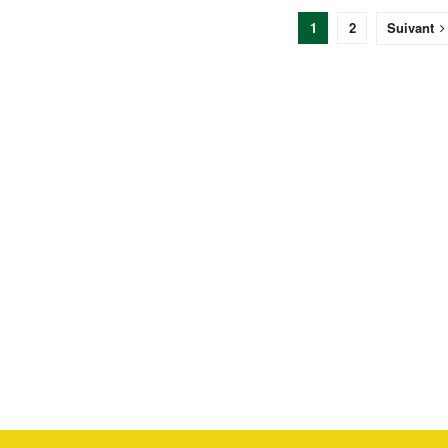
1
2
Suivant