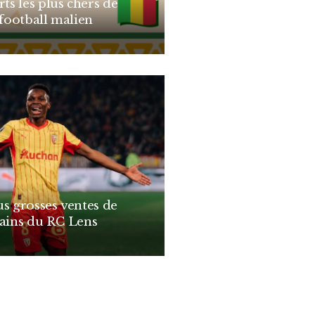
rts les plus chers de
 football malien
us grosses ventes de
cains du RC Lens