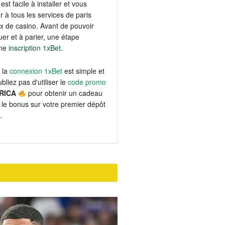
est facile à installer et vous
 à tous les services de paris
eux de casino. Avant de pouvoir
er et à parier, une étape
une
inscription 1xBet
.
 la
connexion 1xBet
est simple et
bliez pas d'utiliser le
code promo
RICA
pour obtenir un cadeau
le bonus sur votre premier dépôt
.