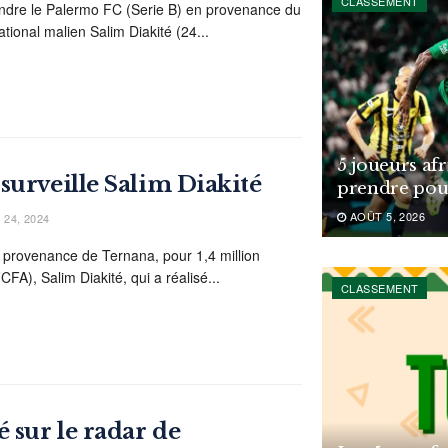
CLASSEMENT
joindre le Palermo FC (Serie B) en provenance du
ational malien Salim Diakité (24...
5 joueurs af
surveille Salim Diakité
prendre pou
AOÛT 5, 2026
 24, 2024
en provenance de Ternana, pour 1,4 million
FA), Salim Diakité, qui a réalisé...
CLASSEMENT
 sur le radar de