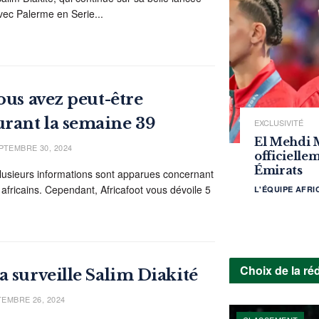
vec Palerme en Serie...
ous avez peut-être
rant la semaine 39
EXCLUSIVITÉ
El Mehdi 
TEMBRE 30, 2024
officielle
Émirats
lusieurs informations sont apparues concernant
 africains. Cependant, Africafoot vous dévoile 5
L'ÉQUIPE AFR
Choix de la ré
a surveille Salim Diakité
EMBRE 26, 2024