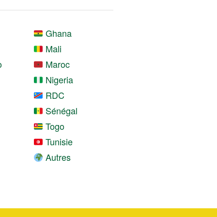
Ghana
Mali
o
Maroc
Nigeria
RDC
Sénégal
Togo
Tunisie
Autres