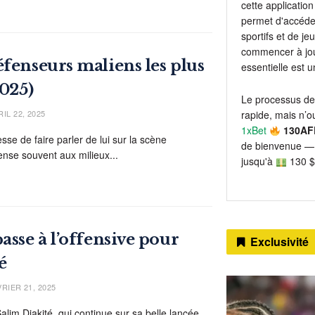
cette application 
permet d'accéder
sportifs et de j
commencer à jou
éfenseurs maliens les plus
essentielle est 
2025)
Le processus de
IL 22, 2025
rapide, mais n’ou
1xBet
130AF
sse de faire parler de lui sur la scène
de bienvenue — 
pense souvent aux milieux...
jusqu'à
130 $
asse à l’offensive pour
Exclusivité
é
RIER 21, 2025
Salim Diakité, qui continue sur sa belle lancée