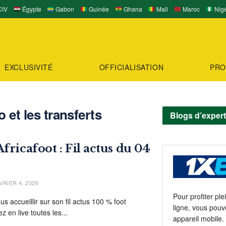
IV
Égypte
Gabon
Guinée
Ghana
Mali
Maroc
Nigé
EXCLUSIVITÉ
OFFICIALISATION
PRO
 et les transferts
Blogs d’exper
fricafoot : Fil actus du 04
RIER 4, 2026
Pour profiter pl
ous accueillir sur son fil actus 100 % foot
ligne, vous pouv
z en live toutes les...
appareil mobile.