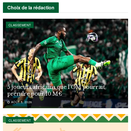
Choix de la rédaction
CLASSEMENT
5 joueurs africains que l’OM pourrait
prendre pour 10 M€
AOÛT 5, 2026
CLASSEMENT