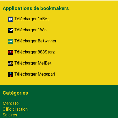
Applications de bookmakers
Télécharger 1xBet
Télécharger 1Win
Télécharger Betwinner
Télécharger 888Starz
Télécharger MelBet
Télécharger Megapari
Catégories
Mercato
Officialisation
Salaires