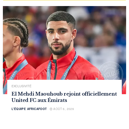
EXCLUSIVITÉ
El Mehdi Maouhoub rejoint officiellement
United FC aux Émirats
L'ÉQUIPE AFRICAFOOT
AOÛT 6, 2026