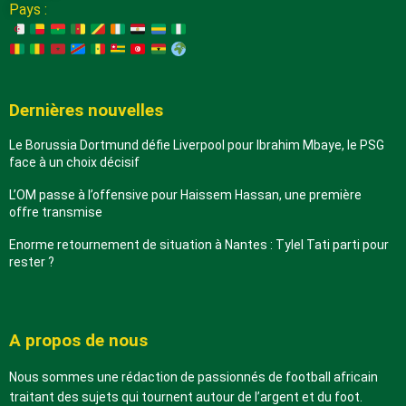
Pays :
Dernières nouvelles
Le Borussia Dortmund défie Liverpool pour Ibrahim Mbaye, le PSG
face à un choix décisif
L’OM passe à l’offensive pour Haissem Hassan, une première
offre transmise
Enorme retournement de situation à Nantes : Tylel Tati parti pour
rester ?
A propos de nous
Nous sommes une rédaction de passionnés de football africain
traitant des sujets qui tournent autour de l’argent et du foot.