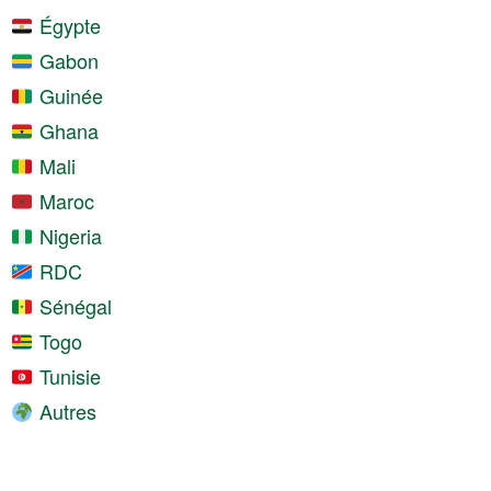
Égypte
Gabon
Guinée
Ghana
Mali
Maroc
Nigeria
RDC
Sénégal
Togo
Tunisie
Autres