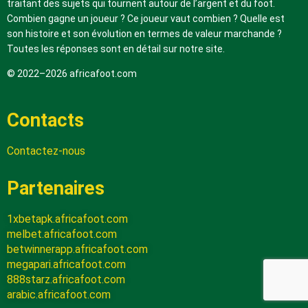
traitant des sujets qui tournent autour de l’argent et du foot.
Combien gagne un joueur ? Ce joueur vaut combien ? Quelle est
son histoire et son évolution en termes de valeur marchande ?
Toutes les réponses sont en détail sur notre site.
© 2022–2026 africafoot.com
Contacts
Contactez-nous
Partenaires
1xbetapk.africafoot.com
melbet.africafoot.com
betwinnerapp.africafoot.com
megapari.africafoot.com
888starz.africafoot.com
arabic.africafoot.com