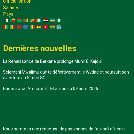
Officialisation
Salaires
Pays :
Dernières nouvelles
La Renaissance de Berkane prolonge Munir El Kajoui
Selemani Mwalimu quitte définitivement le Wydad et poursuit son
aventure au Simba SC
Radar actus Africafoot : Fil actus du 09 août 2026
A propos de nous
Nous sommes une rédaction de passionnés de football africain