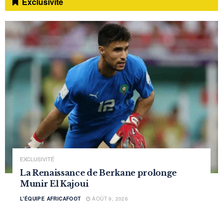
Exclusivité
EXCLUSIVITÉ
La Renaissance de Berkane prolonge
Munir El Kajoui
L'ÉQUIPE AFRICAFOOT
AOÛT 9, 2026