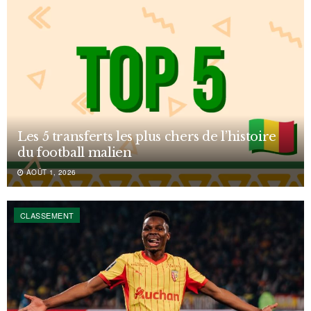
Les 5 transferts les plus chers de l’histoire
du football malien
AOÛT 1, 2026
CLASSEMENT