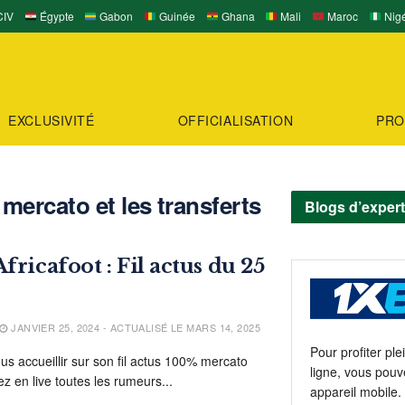
IV
Égypte
Gabon
Guinée
Ghana
Mali
Maroc
Nigé
EXCLUSIVITÉ
OFFICIALISATION
PRO
mercato et les transferts
Blogs d’exper
fricafoot : Fil actus du 25
JANVIER 25, 2024 - ACTUALISÉ LE MARS 14, 2025
Pour profiter pl
ous accueillir sur son fil actus 100% mercato
ligne, vous pouv
ez en live toutes les rumeurs...
appareil mobile.