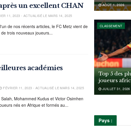
 après un excellent CHAN
AOÛT 1, 2026
ER 11, 2023 - ACTUALISÉ LE MARS 14, 2025
CLASSEMENT
n de nos récents articles, le FC Metz vient de
e de trois nouveaux joueurs...
illeures académies
Top 5 des pl
joueurs afri
FÉVRIER 11, 2023 - ACTUALISÉ LE MARS 14, 2025
JUILLET 31, 2026
Salah, Mohammed Kudus et Victor Osimhen
oueurs nés en Afrique et formés au...
Pays :