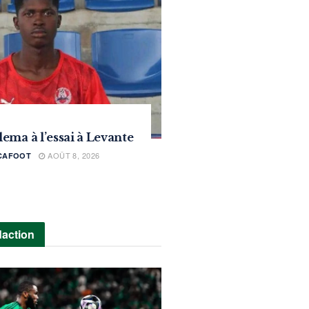
ema à l’essai à Levante
AOÛT 8, 2026
ICAFOOT
daction