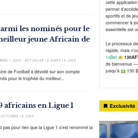
cette application 
permet d'accéder
sportifs et de j
commencer à jou
armi les nominés pour le
essentielle est 
eilleur jeune Africain de
Le processus de
rapide, mais n’ou
1xBet
130AF
RE 1, 2023 - ACTUALISÉ LE MARS 14, 2025
de bienvenue — 
jusqu'à
130 $
aine de Football a dévoilé sur son compte
inés pour le trophée du meilleur...
 africains en Ligue 1
Exclusivité
OCTOBRE 18, 2023
t pas pour rien que la Ligue 1 s’est renommé la