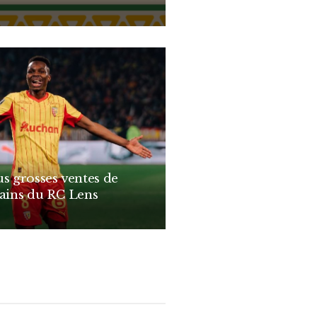
us grosses ventes de
cains du RC Lens