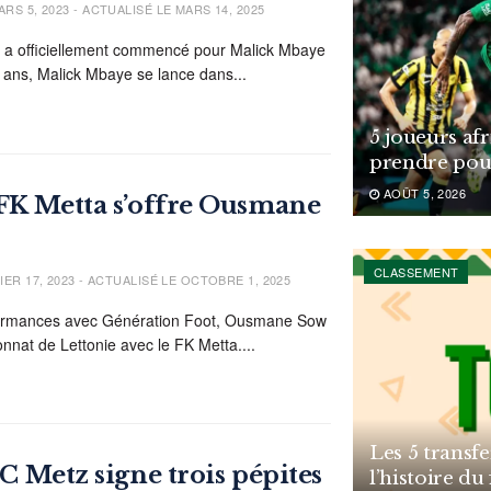
RS 5, 2023 - ACTUALISÉ LE MARS 14, 2025
 a officiellement commencé pour Malick Mbaye
ans, Malick Mbaye se lance dans...
5 joueurs af
prendre pou
AOÛT 5, 2026
e FK Metta s’offre Ousmane
CLASSEMENT
ER 17, 2023 - ACTUALISÉ LE OCTOBRE 1, 2025
rformances avec Génération Foot, Ousmane Sow
nnat de Lettonie avec le FK Metta....
Les 5 transfe
 FC Metz signe trois pépites
l’histoire du