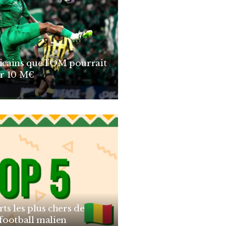
ricains que l’OM pourrait
r 10 M€
rts les plus chers de
 football malien