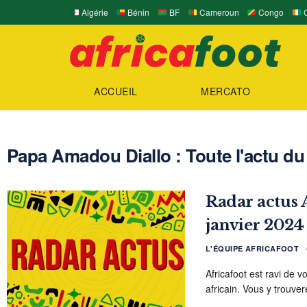
Algérie
Bénin
BF
Cameroun
Congo
C
ACCUEIL
MERCATO
Papa Amadou Diallo : Toute l'actu du 
Radar actus A
janvier 2024
L'ÉQUIPE AFRICAFOOT
Africafoot est ravi de v
africain. Vous y trouver