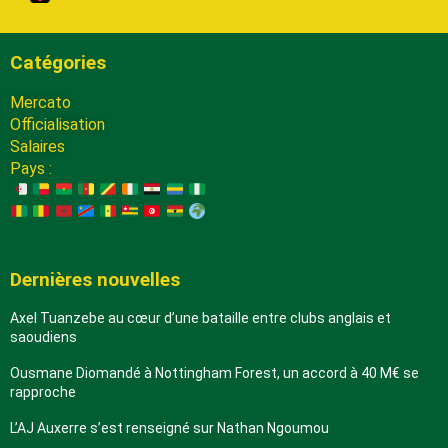
Catégories
Mercato
Officialisation
Salaires
Pays :
Dernières nouvelles
Axel Tuanzebe au cœur d’une bataille entre clubs anglais et
saoudiens
Ousmane Diomandé à Nottingham Forest, un accord à 40 M€ se
rapproche
L’AJ Auxerre s’est renseigné sur Nathan Ngoumou