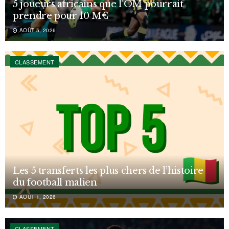
5 joueurs africains que l’OM pourrait
prendre pour 10 M€
AOÛT 5, 2026
CLASSEMENT
Les 5 transferts les plus chers de l’histoire
du football malien
AOÛT 1, 2026
CLASSEMENT