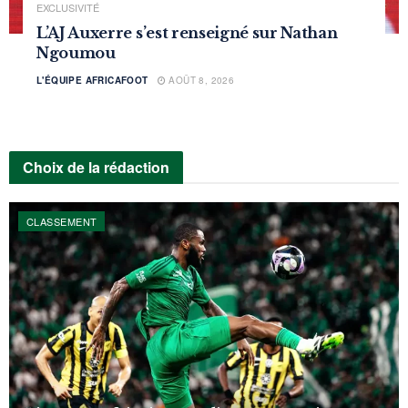
EXCLUSIVITÉ
L’AJ Auxerre s’est renseigné sur Nathan
Ngoumou
L'ÉQUIPE AFRICAFOOT
AOÛT 8, 2026
Choix de la rédaction
CLASSEMENT