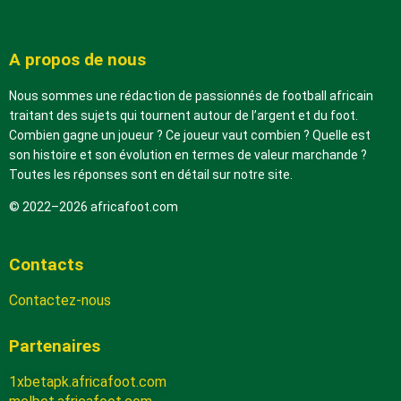
A propos de nous
Nous sommes une rédaction de passionnés de football africain
traitant des sujets qui tournent autour de l’argent et du foot.
Combien gagne un joueur ? Ce joueur vaut combien ? Quelle est
son histoire et son évolution en termes de valeur marchande ?
Toutes les réponses sont en détail sur notre site.
© 2022–2026 africafoot.com
Contacts
Contactez-nous
Partenaires
1xbetapk.africafoot.com