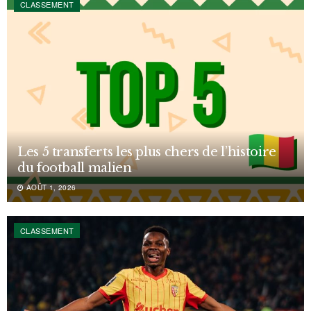
CLASSEMENT
Les 5 transferts les plus chers de l’histoire
du football malien
AOÛT 1, 2026
CLASSEMENT