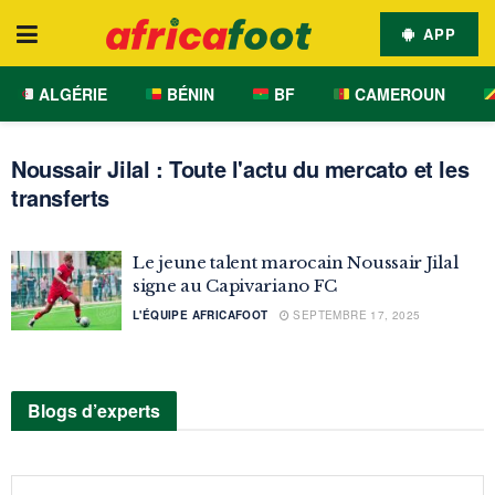
APP
ALGÉRIE
BÉNIN
BF
CAMEROUN
Noussair Jilal : Toute l'actu du mercato et les
transferts
Le jeune talent marocain Noussair Jilal
signe au Capivariano FC
L'ÉQUIPE AFRICAFOOT
SEPTEMBRE 17, 2025
Blogs d’experts