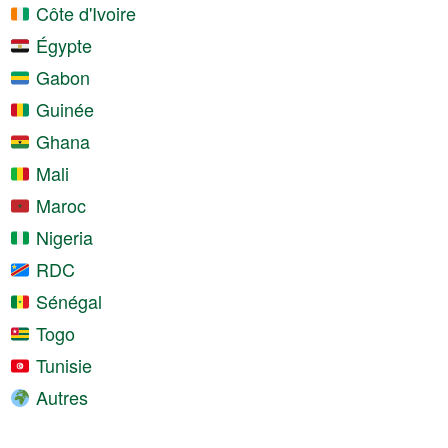
Côte d'Ivoire
Égypte
Gabon
Guinée
Ghana
Mali
Maroc
Nigeria
RDC
Sénégal
Togo
Tunisie
Autres