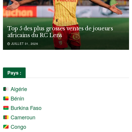
Top 5 des plus grosses ventes de joueurs
africains du RC Lens
JUILLET 31, 2026
Pays :
Algérie
Bénin
Burkina Faso
Cameroun
Congo