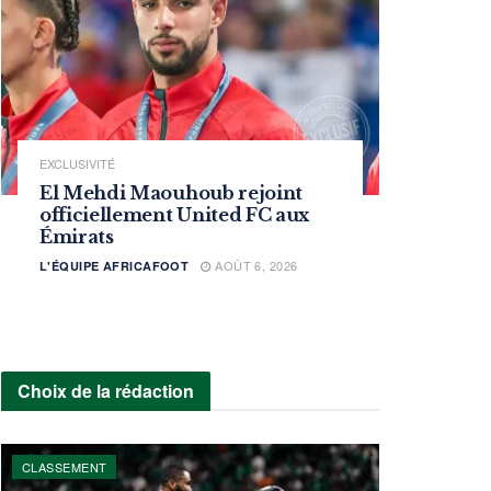
EXCLUSIVITÉ
El Mehdi Maouhoub rejoint
officiellement United FC aux
Émirats
AOÛT 6, 2026
L'ÉQUIPE AFRICAFOOT
Choix de la rédaction
CLASSEMENT