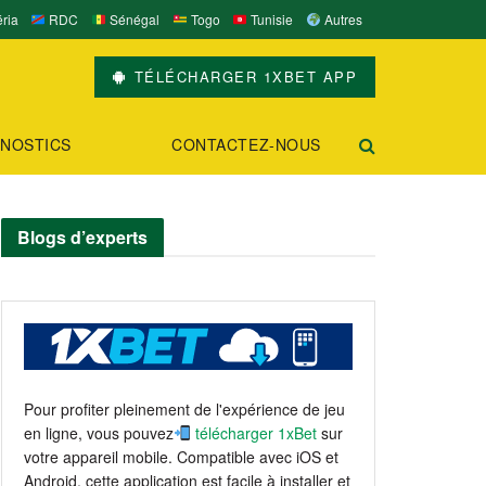
ria
RDC
Sénégal
Togo
Tunisie
Autres
TÉLÉCHARGER 1XBET APP
NOSTICS
CONTACTEZ-NOUS
Blogs d’experts
Pour profiter pleinement de l'expérience de jeu
en ligne, vous pouvez
télécharger 1xBet
sur
votre appareil mobile. Compatible avec iOS et
Android, cette application est facile à installer et