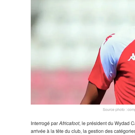
Source photo : comp
Interrogé par
Africafoot
, le président du Wydad 
arrivée à la tête du club, la gestion des catégorie