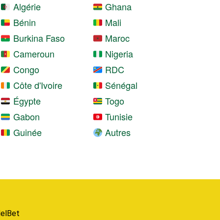
Algérie
Ghana
Bénin
Mali
Burkina Faso
Maroc
Cameroun
Nigeria
Congo
RDC
Côte d'Ivoire
Sénégal
Égypte
Togo
Gabon
Tunisie
Guinée
Autres
elBet