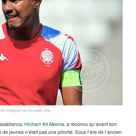
te Instagram de Noussair Jilal
Casablanca,
Hicham Ait Menna
, a reconnu qu’avant son
s de jeunes n’était pas une priorité. Sous l’ère de l’ancien