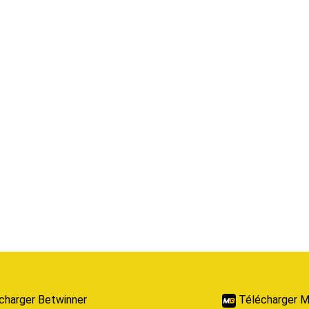
charger Betwinner
Télécharger M