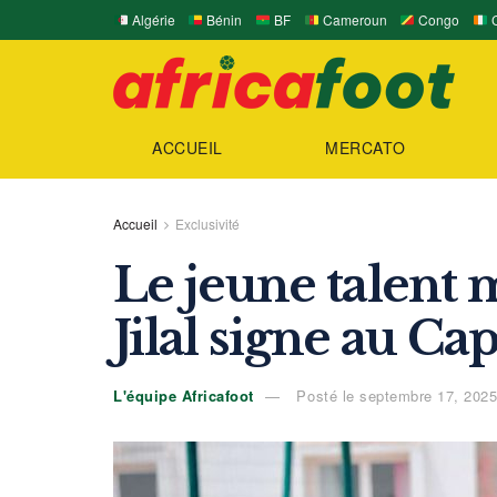
Algérie
Bénin
BF
Cameroun
Congo
C
ACCUEIL
MERCATO
Accueil
Exclusivité
Le jeune talent 
Jilal signe au C
L'équipe Africafoot
Posté le septembre 17, 202