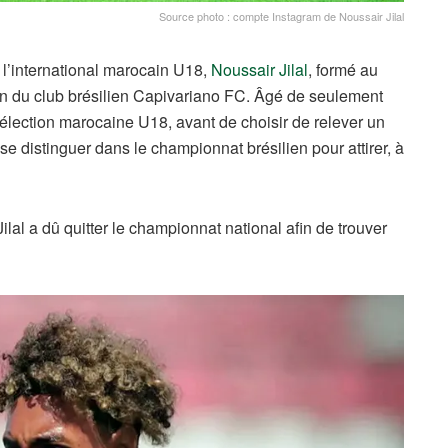
Source photo : compte Instagram de Noussair Jilal
, l’international marocain U18,
Noussair Jilal
, formé au
in du club brésilien Capivariano FC. Âgé de seulement
sélection marocaine U18, avant de choisir de relever un
e distinguer dans le championnat brésilien pour attirer, à
l a dû quitter le championnat national afin de trouver