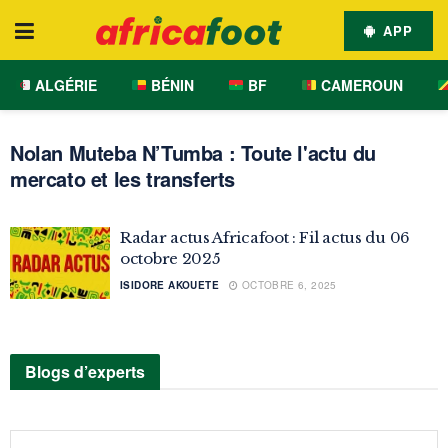
APP
ALGÉRIE
BÉNIN
BF
CAMEROUN
Nolan Muteba N’Tumba : Toute l'actu du
mercato et les transferts
Radar actus Africafoot : Fil actus du 06
octobre 2025
ISIDORE AKOUETE
OCTOBRE 6, 2025
Blogs d’experts