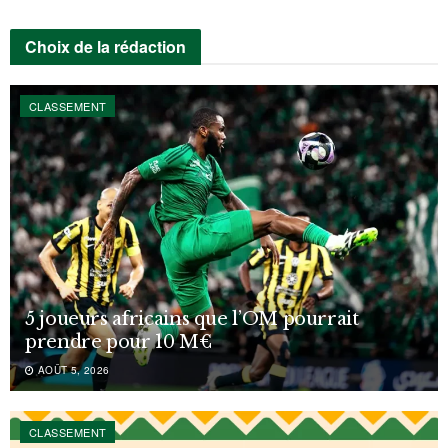
Choix de la rédaction
CLASSEMENT
5 joueurs africains que l’OM pourrait
prendre pour 10 M€
AOÛT 5, 2026
CLASSEMENT