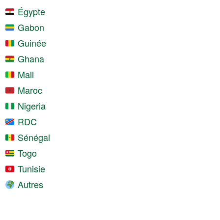
Égypte
Gabon
Guinée
Ghana
Mali
Maroc
Nigeria
RDC
Sénégal
Togo
Tunisie
Autres