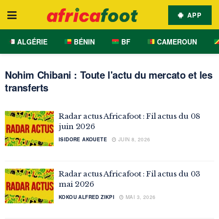
APP
ALGÉRIE
BÉNIN
BF
CAMEROUN
Nohim Chibani : Toute l'actu du mercato et les
transferts
Radar actus Africafoot : Fil actus du 08
juin 2026
ISIDORE AKOUETE
JUIN 8, 2026
Radar actus Africafoot : Fil actus du 03
mai 2026
KOKOU ALFRED ZIKPI
MAI 3, 2026