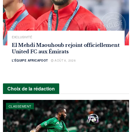
EXCLUSIVITÉ
El Mehdi Maouhoub rejoint officiellement
United FC aux Émirats
L'ÉQUIPE AFRICAFOOT
AOÛT 6, 2026
Choix de la rédaction
CLASSEMENT