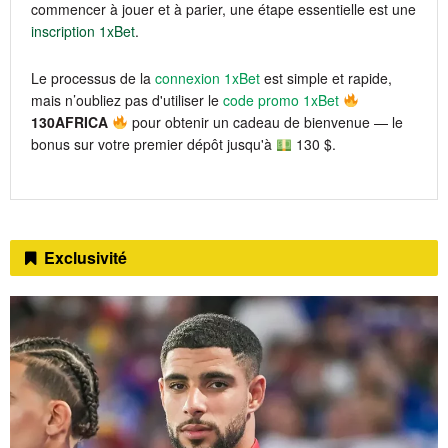
commencer à jouer et à parier, une étape essentielle est une
inscription 1xBet
.
Le processus de la
connexion 1xBet
est simple et rapide,
mais n’oubliez pas d'utiliser le
code promo 1xBet
130AFRICA
pour obtenir un cadeau de bienvenue — le
bonus sur votre premier dépôt jusqu'à
130 $.
Exclusivité