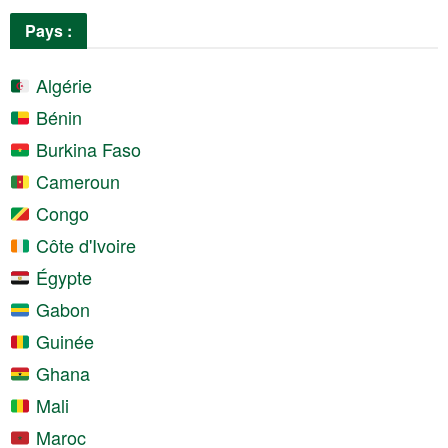
Pays :
Algérie
Bénin
Burkina Faso
Cameroun
Congo
Côte d'Ivoire
Égypte
Gabon
Guinée
Ghana
Mali
Maroc