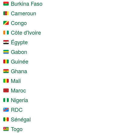
Burkina Faso
Cameroun
Congo
Côte d'Ivoire
Égypte
Gabon
Guinée
Ghana
Mali
Maroc
Nigeria
RDC
Sénégal
Togo