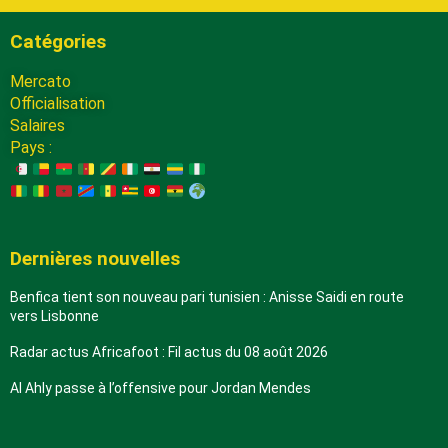
Catégories
Mercato
Officialisation
Salaires
Pays :
Dernières nouvelles
Benfica tient son nouveau pari tunisien : Anisse Saidi en route
vers Lisbonne
Radar actus Africafoot : Fil actus du 08 août 2026
Al Ahly passe à l’offensive pour Jordan Mendes