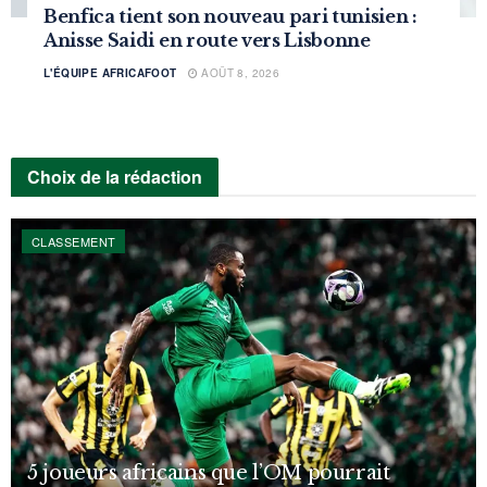
Benfica tient son nouveau pari tunisien :
Anisse Saidi en route vers Lisbonne
L'ÉQUIPE AFRICAFOOT
AOÛT 8, 2026
Choix de la rédaction
CLASSEMENT
5 joueurs africains que l’OM pourrait