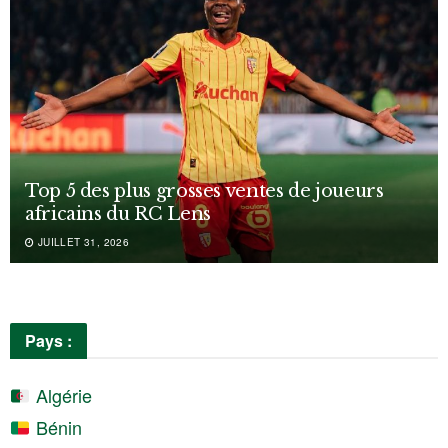
Top 5 des plus grosses ventes de joueurs
africains du RC Lens
JUILLET 31, 2026
Pays :
Algérie
Bénin