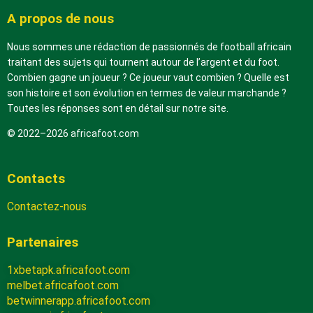
A propos de nous
Nous sommes une rédaction de passionnés de football africain
traitant des sujets qui tournent autour de l’argent et du foot.
Combien gagne un joueur ? Ce joueur vaut combien ? Quelle est
son histoire et son évolution en termes de valeur marchande ?
Toutes les réponses sont en détail sur notre site.
© 2022–2026 africafoot.com
Contacts
Contactez-nous
Partenaires
1xbetapk.africafoot.com
melbet.africafoot.com
betwinnerapp.africafoot.com