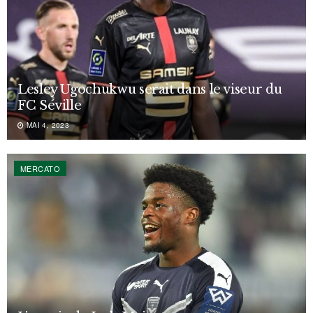
Lesley Ugochukwu serait dans le viseur du
FC Séville
MAI 4, 2023
MERCATO