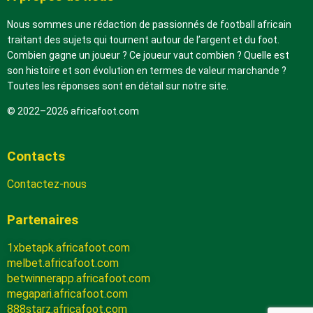
Nous sommes une rédaction de passionnés de football africain
traitant des sujets qui tournent autour de l’argent et du foot.
Combien gagne un joueur ? Ce joueur vaut combien ? Quelle est
son histoire et son évolution en termes de valeur marchande ?
Toutes les réponses sont en détail sur notre site.
© 2022–2026 africafoot.com
Contacts
Contactez-nous
Partenaires
1xbetapk.africafoot.com
melbet.africafoot.com
betwinnerapp.africafoot.com
megapari.africafoot.com
888starz.africafoot.com