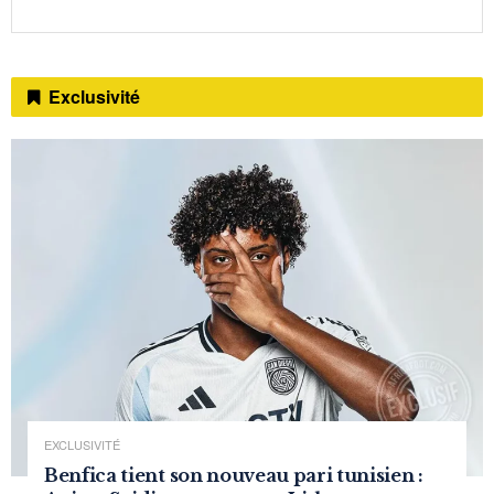
Exclusivité
EXCLUSIVITÉ
Benfica tient son nouveau pari tunisien :