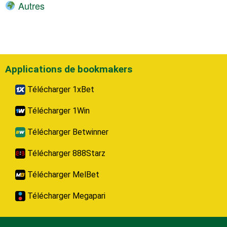
Autres
Applications de bookmakers
Télécharger 1xBet
Télécharger 1Win
Télécharger Betwinner
Télécharger 888Starz
Télécharger MelBet
Télécharger Megapari