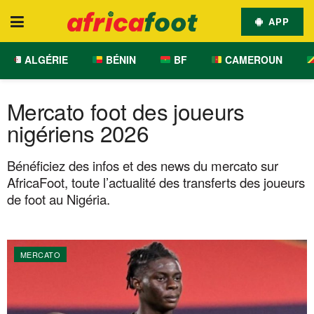
APP
ALGÉRIE
BÉNIN
BF
CAMEROUN
Mercato foot des joueurs
nigériens 2026
Bénéficiez des infos et des news du mercato sur
AfricaFoot, toute l’actualité des transferts des joueurs
de foot au Nigéria.
MERCATO