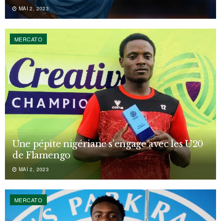
MAI 2, 2023
MERCATO
Une pépite nigériane s’engage avec les U20
de Flamengo
MAI 2, 2023
MERCATO