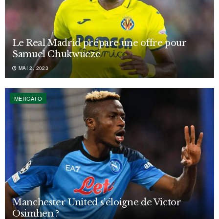
Le Real Madrid prépare une offre pour
Samuel Chukwueze
MAI 2, 2023
MERCATO
Manchester United s’éloigne de Victor
Osimhen ?