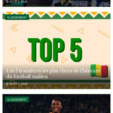
AOÛT 5, 2026
CLASSEMENT
Les 5 transferts les plus chers de l’histoire
du football malien
AOÛT 1, 2026
CLASSEMENT