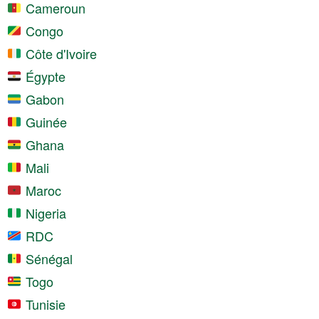
Cameroun
Congo
Côte d'Ivoire
Égypte
Gabon
Guinée
Ghana
Mali
Maroc
Nigeria
RDC
Sénégal
Togo
Tunisie